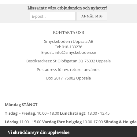
Missa inte våra erbjudanden och nyheter!
ANMÄL MIG
KONTAKTA OSS
Smyckeboden i Uppsala AB
Tel:
018-130276
E-post: info@smyckeboden.se
Besöksadress: St Olofsgatan 30, 75332 Uppsala
Postadress för ev. returer används:
Box 2017, 75002 Uppsala
Måndag STÄNGT
Tisdag - Fredag,
10.00 - 18.00
Lunchstängt:
13.00 - 13.45
Lördag
11.00 - 15.00
Vardag före helgdag
10.00-17.00
Söndag & Helgd
För avvikande öppettider:
Titta här
.
Vi skräddarsyr din upplevelse