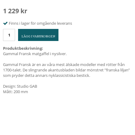
1 229 kr
Finns i lager för omgående leverans
LÄGG I VARUKORGEN
Produktbeskrivning:
Gammal Fransk matgaffel i nysilver.
Gammal Fransk är en av våra mest älskade modeller med rötter från
1700-talet. De slingrande akantusbladen bildar mönstret ”franska liljan”
som pryder detta annars nyklassicistiska bestick.
Design: Studio GAB
Mått: 200 mm