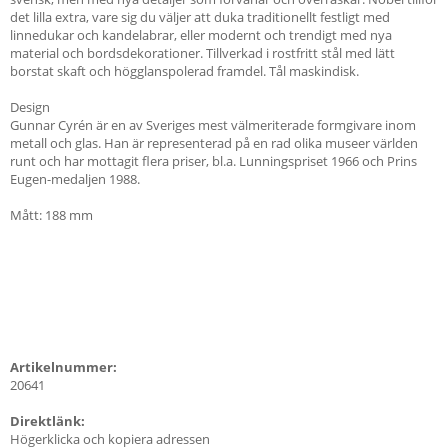
det lilla extra, vare sig du väljer att duka traditionellt festligt med
linnedukar och kandelabrar, eller modernt och trendigt med nya
material och bordsdekorationer. Tillverkad i rostfritt stål med lätt
borstat skaft och högglanspolerad framdel. Tål maskindisk.
Design
Gunnar Cyrén är en av Sveriges mest välmeriterade formgivare inom
metall och glas. Han är representerad på en rad olika museer världen
runt och har mottagit flera priser, bl.a. Lunningspriset 1966 och Prins
Eugen-medaljen 1988.
Mått: 188 mm
Artikelnummer:
20641
Direktlänk:
Högerklicka och kopiera adressen