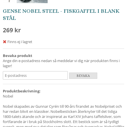
GENSE NOBEL STEEL - FISKGAFFEL I BLANK
STÅL
269 kr
Finns ej i lagret
Bevaka produkt
Ange din e-postadress nedan så meddelar vi dig när produkten finns i
lager!
BEVAKA
Produktbeskrivning:
Nobel
Nobel skapades av Gunnar Cyrén till 90-års firandet av Nobelpriset och
har redan blivit en klassiker. Nobelbesticken återknyter till det tidiga
1800-talets ätande och är inspirerat av Karl XIV Johans taffelsilver, som
fortfarande är i bruk på Stockholms slott. Ett bestick som är så tydligt
svensk, men med nya detaljer som förvånar och överraskar. Nobel tillför