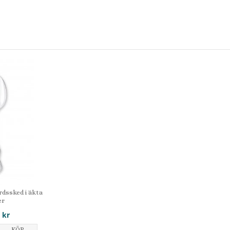
rdssked i äkta
er
 kr
KÖP