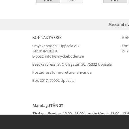
Missa inte 
KONTAKTA OSS
HA
Smyckeboden i Uppsala AB
Kon
Tel:
018-130276
Vill
E-post: info@smyckeboden.se
Besöksadress: St Olofsgatan 30, 75332 Uppsala
Postadress för ev. returer används:
Box 2017, 75002 Uppsala
Måndag STÄNGT
Tisdag - Fredag,
10.00 - 18.00
Lunchstängt:
13.00 - 13.
Lördag
11.00 - 15.00
Vardag före helgdag
10.00-17.00
S