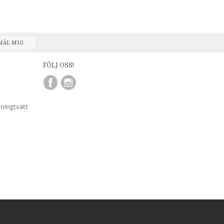
MÄL MIG
FÖLJ OSS!
nningtvätt