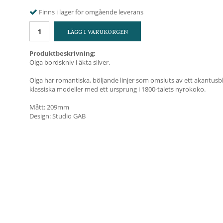
Finns i lager för omgående leverans
LÄGG I VARUKORGEN
Produktbeskrivning:
Olga bordskniv i äkta silver.
Olga har romantiska, böljande linjer som omsluts av ett akantusbl
klassiska modeller med ett ursprung i 1800-talets nyrokoko.
Mått: 209mm
Design: Studio GAB