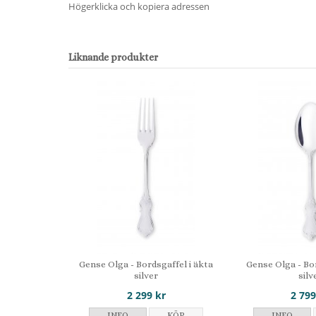
Högerklicka och kopiera adressen
Liknande produkter
Gense Olga - Bordsgaffel i äkta
Gense Olga - Bo
silver
silv
2 299 kr
2 799
INFO
KÖP
INFO