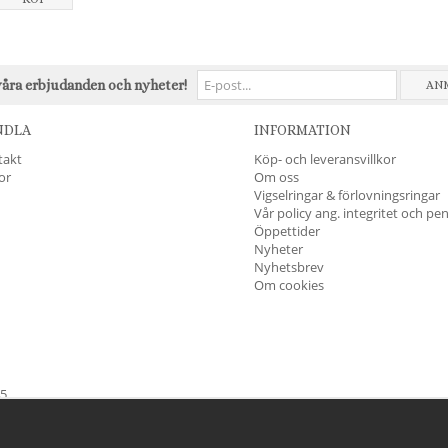
våra erbjudanden och nyheter!
AN
NDLA
INFORMATION
takt
Köp- och leveransvillkor
kor
Om oss
Vigselringar & förlovningsringar
Vår policy ang. integritet och pe
Öppettider
Nyheter
Nyhetsbrev
Om cookies
45
öndag & Helgdagar
STÄNGT