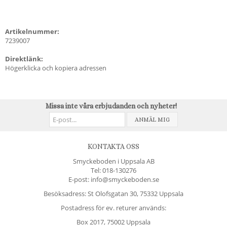
Artikelnummer:
7239007
Direktlänk:
Högerklicka och kopiera adressen
Missa inte våra erbjudanden och nyheter!
ANMÄL MIG
KONTAKTA OSS
Smyckeboden i Uppsala AB
Tel:
018-130276
E-post: info@smyckeboden.se
Besöksadress: St Olofsgatan 30, 75332 Uppsala
Postadress för ev. returer används:
Box 2017, 75002 Uppsala