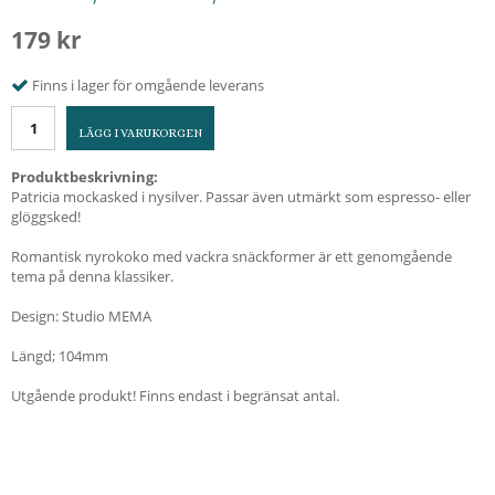
179 kr
Finns i lager för omgående leverans
LÄGG I VARUKORGEN
Produktbeskrivning:
Patricia mockasked i nysilver. Passar även utmärkt som espresso- eller
glöggsked!
Romantisk nyrokoko med vackra snäckformer är ett genomgående
tema på denna klassiker.
Design: Studio MEMA
Längd; 104mm
Utgående produkt! Finns endast i begränsat antal.