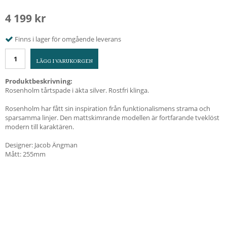
4 199 kr
Finns i lager för omgående leverans
LÄGG I VARUKORGEN
Produktbeskrivning:
Rosenholm tårtspade i äkta silver. Rostfri klinga.
Rosenholm har fått sin inspiration från funktionalismens strama och
sparsamma linjer. Den mattskimrande modellen är fortfarande tveklöst
modern till karaktären.
Designer: Jacob Ängman
Mått: 255mm