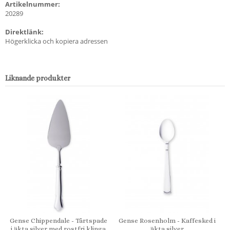
Artikelnummer:
20289
Direktlänk:
Högerklicka och kopiera adressen
Liknande produkter
Gense Chippendale - Tårtspade
Gense Rosenholm - Kaffesked i
i äkta silver med rostfri klinga
äkta silver