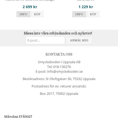
2 699 kr
1 229 kr
INFO
KÖP
INFO
KÖP
Missa inte våra erbjudanden och nyheter!
ANMÄL MIG
KONTAKTA OSS
Smyckeboden i Uppsala AB
Tel:
018-130276
E-post: info@smyckeboden.se
Besöksadress: St Olofsgatan 30, 75332 Uppsala
Postadress för ev. returer används:
Box 2017, 75002 Uppsala
Måndag STÄNGT