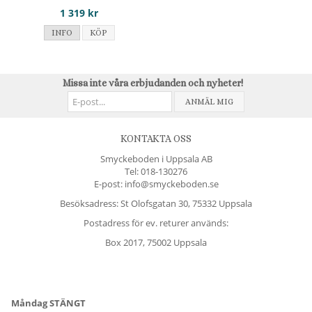
1 319 kr
INFO
KÖP
Missa inte våra erbjudanden och nyheter!
ANMÄL MIG
KONTAKTA OSS
Smyckeboden i Uppsala AB
Tel:
018-130276
E-post: info@smyckeboden.se
Besöksadress: St Olofsgatan 30, 75332 Uppsala
Postadress för ev. returer används:
Box 2017, 75002 Uppsala
Måndag STÄNGT