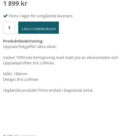
1 899 kr
Finns i lager för omgående leverans
LÄGG I VARUKORGEN
Produktbeskrivning:
Uppsala fiskgaffel i äkta silver.
Vacker 1950-tals formgivning med matt yta av silversmeden och
Uppsalaprofilen Eric Löfman.
Mått: 180mm
Design: Eric Löfman
Utgående produkt! Finns endast i begränsat antal.