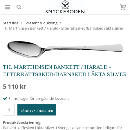
Startsida
Present & dukning
Th. Marthinsen Bankett / Harald - Efterrättssked/Barnsked i äkta silver
TH. MARTHINSEN BANKETT / HARALD -
EFTERRÄTTSSKED/BARNSKED I ÄKTA SILVER
5 110 kr
Finns i lager för omgående leverans
LÄGG I VARUKORGEN
Produktbeskrivning:
Bankett kaffesked i äkta silver. I Sverige kallades modellen tidigare för