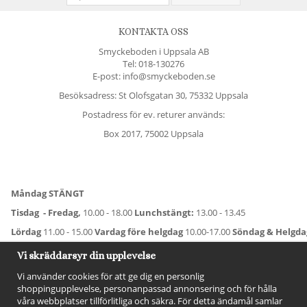
KONTAKTA OSS
Smyckeboden i Uppsala AB
Tel:
018-130276
E-post: info@smyckeboden.se
Besöksadress: St Olofsgatan 30, 75332 Uppsala
Postadress för ev. returer används:
Box 2017, 75002 Uppsala
Måndag STÄNGT
Tisdag - Fredag,
10.00 - 18.00
Lunchstängt:
13.00 - 13.45
Lördag
11.00 - 15.00
Vardag före helgdag
10.00-17.00
Söndag & Helgd
För avvikande öppettider:
Titta här
.
Vi skräddarsyr din upplevelse
Vi använder cookies för att ge dig en personlig
shoppingupplevelse, personanpassad annonsering och för hålla
våra webbplatser tillförlitliga och säkra. För detta ändamål samlar