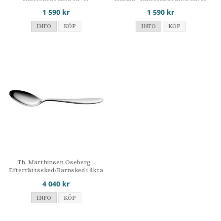
1 590 kr
1 590 kr
INFO
KÖP
INFO
KÖP
Th. Marthinsen Oseberg -
Efterrättssked/Barnsked i äkta
silver
4 040 kr
INFO
KÖP