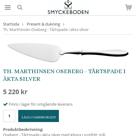
Startsida
Present & dukning
Th. Marthinsen Oseberg - Tårtspade i äkta silver
TH. MARTHINSEN OSEBERG - TÅRTSPADE I
ÄKTA SILVER
5 220 kr
Finns i lager för omgående leverans
LÄGG I VARUKORGEN
Produktbeskrivning:
Oseberg - Tårtspade i äkta silver med klinga i rostfritt stål.