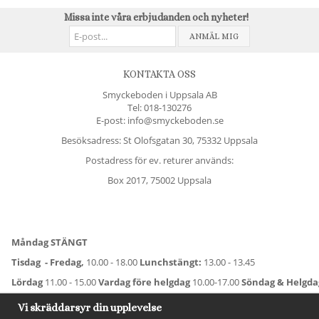
Missa inte våra erbjudanden och nyheter!
ANMÄL MIG
KONTAKTA OSS
Smyckeboden i Uppsala AB
Tel:
018-130276
E-post: info@smyckeboden.se
Besöksadress: St Olofsgatan 30, 75332 Uppsala
Postadress för ev. returer används:
Box 2017, 75002 Uppsala
Måndag STÄNGT
Tisdag - Fredag,
10.00 - 18.00
Lunchstängt:
13.00 - 13.45
Lördag
11.00 - 15.00
Vardag före helgdag
10.00-17.00
Söndag & Helgd
För avvikande öppettider:
Titta här
.
Vi skräddarsyr din upplevelse