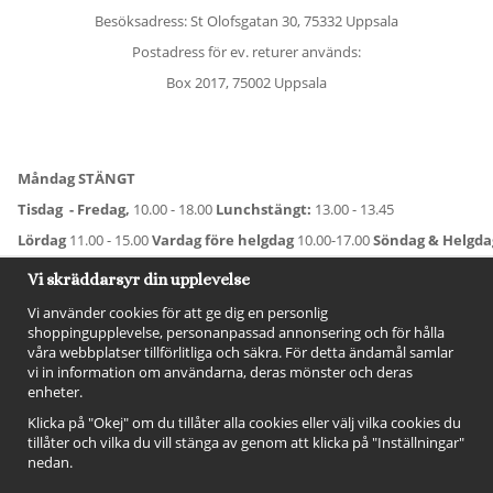
Besöksadress: St Olofsgatan 30, 75332 Uppsala
Postadress för ev. returer används:
Box 2017, 75002 Uppsala
Måndag STÄNGT
Tisdag - Fredag,
10.00 - 18.00
Lunchstängt:
13.00 - 13.45
Lördag
11.00 - 15.00
Vardag före helgdag
10.00-17.00
Söndag & Helgd
För avvikande öppettider:
Titta här
.
Vi skräddarsyr din upplevelse
Vi använder cookies för att ge dig en personlig
shoppingupplevelse, personanpassad annonsering och för hålla
våra webbplatser tillförlitliga och säkra. För detta ändamål samlar
vi in information om användarna, deras mönster och deras
enheter.
Klicka på "Okej" om du tillåter alla cookies eller välj vilka cookies du
tillåter och vilka du vill stänga av genom att klicka på "Inställningar"
nedan.
FÖLJ OSS!