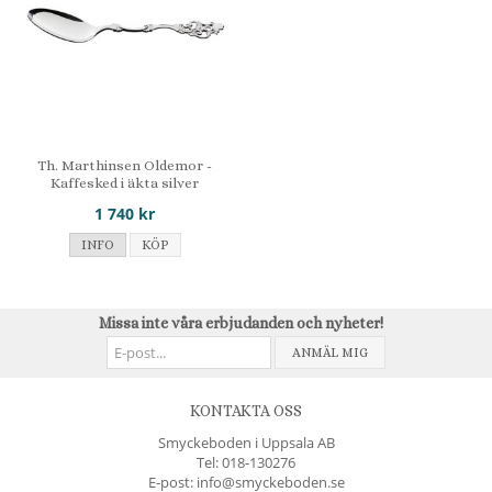
Th. Marthinsen Oldemor -
Kaffesked i äkta silver
1 740 kr
INFO
KÖP
Missa inte våra erbjudanden och nyheter!
ANMÄL MIG
KONTAKTA OSS
Smyckeboden i Uppsala AB
Tel:
018-130276
E-post: info@smyckeboden.se