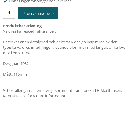
Finns i lager för omgående leverans
LÄGG I VARUKORGEN
Produktbeskrivning:
Valdres kaffesked i äkta silver.
Besticket är en detaljerad och dekorativ design inspirerad av den
typiska Valdres-inredningen: levande blommor med långa slanka löv,
ofta i en s-kurva.
Designad 1932
Mått: 115mm
Vi beställer gärna hem övrigt sortiment från norska TH Marthinsen.
Kontakta oss för vidare information.