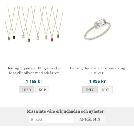
Heiring Square - Hängsmycke i
Heiring Square Vit topas - Ring
förgyllt silver med ädelsten
i silver
1 155 kr
1 995 kr
INFO
KÖP
INFO
KÖP
Missa inte våra erbjudanden och nyheter!
ANMÄL MIG