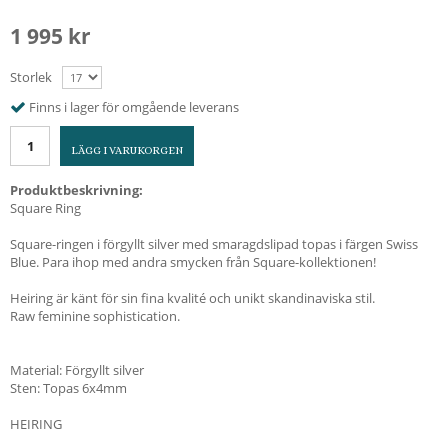
1 995 kr
Storlek
Finns i lager för omgående leverans
LÄGG I VARUKORGEN
Produktbeskrivning:
Square Ring
Square-ringen i förgyllt silver med smaragdslipad topas i färgen Swiss
Blue. Para ihop med andra smycken från Square-kollektionen!
Heiring är känt för sin fina kvalité och unikt skandinaviska stil.
Raw feminine sophistication.
Material: Förgyllt silver
Sten: Topas 6x4mm
HEIRING