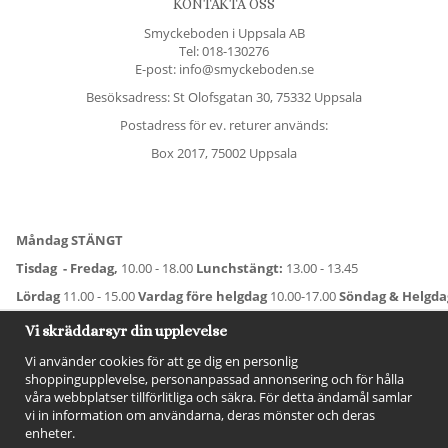
KONTAKTA OSS
Smyckeboden i Uppsala AB
Tel:
018-130276
E-post: info@smyckeboden.se
Besöksadress: St Olofsgatan 30, 75332 Uppsala
Postadress för ev. returer används:
Box 2017, 75002 Uppsala
Måndag STÄNGT
Tisdag - Fredag,
10.00 - 18.00
Lunchstängt:
13.00 - 13.45
Lördag
11.00 - 15.00
Vardag före helgdag
10.00-17.00
Söndag & Helgd
För avvikande öppettider:
Titta här
.
Vi skräddarsyr din upplevelse
Vi använder cookies för att ge dig en personlig
shoppingupplevelse, personanpassad annonsering och för hålla
våra webbplatser tillförlitliga och säkra. För detta ändamål samlar
vi in information om användarna, deras mönster och deras
enheter.