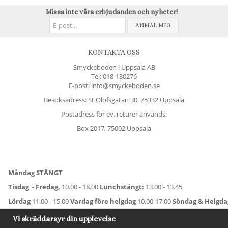
Missa inte våra erbjudanden och nyheter!
ANMÄL MIG
KONTAKTA OSS
Smyckeboden i Uppsala AB
Tel:
018-130276
E-post: info@smyckeboden.se
Besöksadress: St Olofsgatan 30, 75332 Uppsala
Postadress för ev. returer används:
Box 2017, 75002 Uppsala
Måndag STÄNGT
Tisdag - Fredag,
10.00 - 18.00
Lunchstängt:
13.00 - 13.45
Lördag
11.00 - 15.00
Vardag före helgdag
10.00-17.00
Söndag & Helgd
För avvikande öppettider:
Titta här
.
Vi skräddarsyr din upplevelse