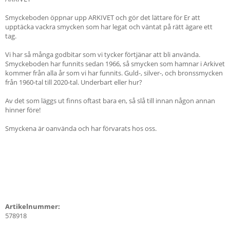
Smyckeboden öppnar upp ARKIVET och gör det lättare för Er att
upptäcka vackra smycken som har legat och väntat på rätt ägare ett
tag.
Vi har så många godbitar som vi tycker förtjänar att bli använda.
Smyckeboden har funnits sedan 1966, så smycken som hamnar i Arkivet
kommer från alla år som vi har funnits. Guld-, silver-, och bronssmycken
från 1960-tal till 2020-tal. Underbart eller hur?
Av det som läggs ut finns oftast bara en, så slå till innan någon annan
hinner före!
Smyckena är oanvända och har förvarats hos oss.
Artikelnummer:
578918