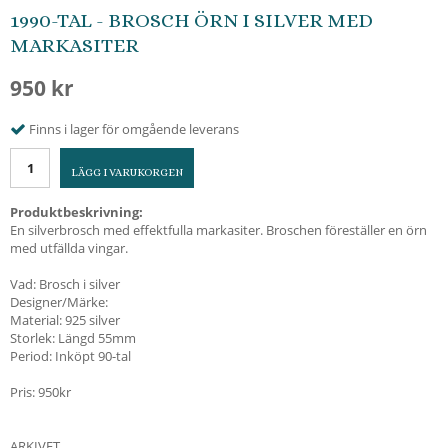
1990-TAL - BROSCH ÖRN I SILVER MED
MARKASITER
950 kr
Finns i lager för omgående leverans
LÄGG I VARUKORGEN
Produktbeskrivning:
En silverbrosch med effektfulla markasiter. Broschen föreställer en örn
med utfällda vingar.
Vad: Brosch i silver
Designer/Märke:
Material: 925 silver
Storlek: Längd 55mm
Period: Inköpt 90-tal
Pris: 950kr
ARKIVET