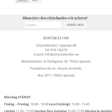
INFO
KÖP
Missa inte våra erbjudanden och nyheter!
ANMÄL MIG
KONTAKTA OSS
Smyckeboden i Uppsala AB
Tel:
018-130276
E-post: info@smyckeboden.se
Besöksadress: St Olofsgatan 30, 75332 Uppsala
Postadress för ev. returer används:
Box 2017, 75002 Uppsala
Måndag STÄNGT
Tisdag - Fredag,
10.00 - 18.00
Lunchstängt:
13.00 - 13.45
Lördag
11.00 - 15.00
Vardag före helgdag
10.00-17.00
Söndag & Helgd