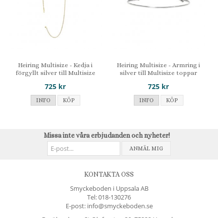
Heiring Multisize - Kedja i
Heiring Multisize - Armring i
förgyllt silver till Multisize
silver till Multisize toppar
toppar
725 kr
725 kr
INFO
KÖP
INFO
KÖP
Missa inte våra erbjudanden och nyheter!
ANMÄL MIG
KONTAKTA OSS
Smyckeboden i Uppsala AB
Tel:
018-130276
E-post: info@smyckeboden.se