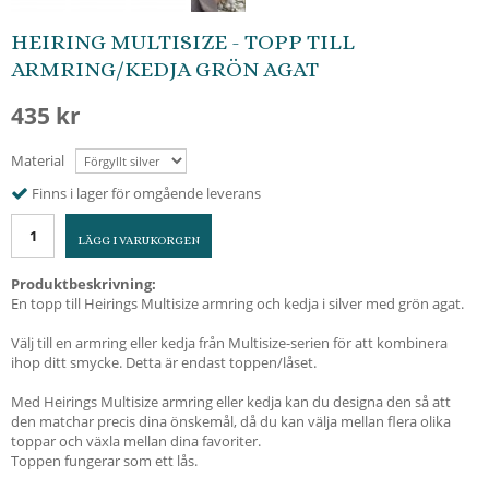
HEIRING MULTISIZE - TOPP TILL
ARMRING/KEDJA GRÖN AGAT
435 kr
Material
Finns i lager för omgående leverans
LÄGG I VARUKORGEN
Produktbeskrivning:
En topp till Heirings Multisize armring och kedja i silver med grön agat.
Välj till en armring eller kedja från Multisize-serien för att kombinera
ihop ditt smycke. Detta är endast toppen/låset.
Med Heirings Multisize armring eller kedja kan du designa den så att
den matchar precis dina önskemål, då du kan välja mellan flera olika
toppar och växla mellan dina favoriter.
Toppen fungerar som ett lås.