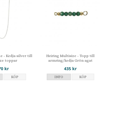
e - Kedja silver till
Heiring Multisize - Topp till
ize toppar
armring/kedja Grön agat
70 kr
435 kr
KÖP
INFO
KÖP