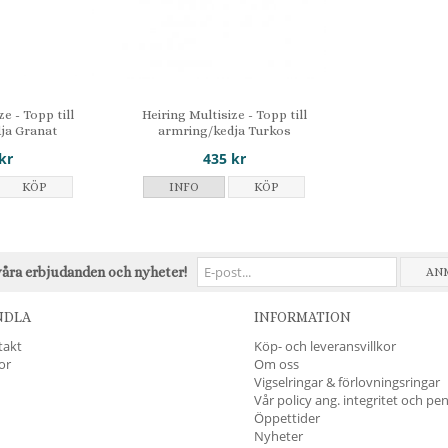
ze - Topp till
Heiring Multisize - Topp till
ja Granat
armring/kedja Turkos
kr
435 kr
KÖP
INFO
KÖP
våra erbjudanden och nyheter!
AN
NDLA
INFORMATION
takt
Köp- och leveransvillkor
kor
Om oss
Vigselringar & förlovningsringar
Vår policy ang. integritet och pe
Öppettider
Nyheter