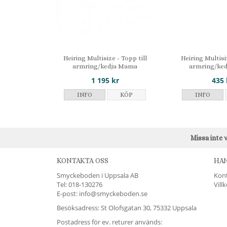
Heiring Multisize - Topp till
Heiring Multisi
armring/kedja Mama
armring/ked
1 195 kr
435 
INFO
KÖP
INFO
Missa inte 
KONTAKTA OSS
HA
Smyckeboden i Uppsala AB
Kon
Tel:
018-130276
Vill
E-post: info@smyckeboden.se
Besöksadress: St Olofsgatan 30, 75332 Uppsala
Postadress för ev. returer används: