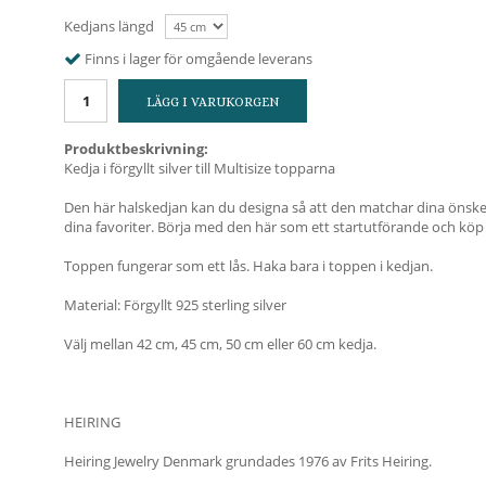
Kedjans längd
Finns i lager för omgående leverans
LÄGG I VARUKORGEN
Produktbeskrivning:
Kedja i förgyllt silver till Multisize topparna
Den här halskedjan kan du designa så att den matchar dina önskem
dina favoriter. Börja med den här som ett startutförande och köp
Toppen fungerar som ett lås. Haka bara i toppen i kedjan.
Material: Förgyllt 925 sterling silver
Välj mellan 42 cm, 45 cm, 50 cm eller 60 cm kedja.
HEIRING
Heiring Jewelry Denmark grundades 1976 av Frits Heiring.