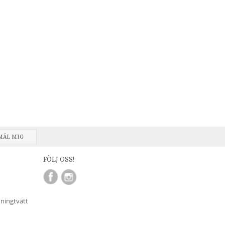
MÄL MIG
FÖLJ OSS!
nningtvätt