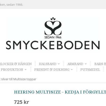
rken, sedan 1966.
RLOCKER & HÄNGEN
HALSBAND
ARMBAND
BARN 
 PRODUKTION
PRESENT & DUKNING
PUTSMEDEL
 silver till Multisize toppar
HEIRING MULTISIZE - KEDJA I FÖRGYLL
725 kr