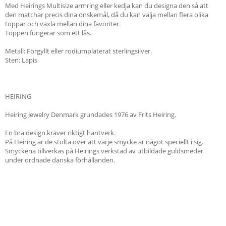
Med Heirings Multisize armring eller kedja kan du designa den så att
den matchar precis dina önskemål, då du kan välja mellan flera olika
toppar och växla mellan dina favoriter.
Toppen fungerar som ett lås.
Metall: Förgyllt eller rodiumpläterat sterlingsilver.
Sten: Lapis
HEIRING
Heiring Jewelry Denmark grundades 1976 av Frits Heiring.
En bra design kräver riktigt hantverk.
På Heiring är de stolta över att varje smycke är något speciellt i sig.
Smyckena tillverkas på Heirings verkstad av utbildade guldsmeder
under ordnade danska förhållanden.