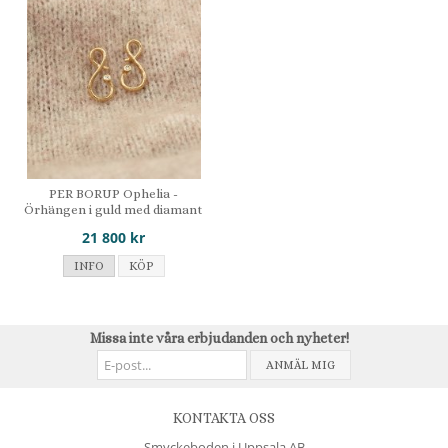
PER BORUP Ophelia -
Örhängen i guld med diamant
21 800 kr
INFO
KÖP
Missa inte våra erbjudanden och nyheter!
ANMÄL MIG
KONTAKTA OSS
Smyckeboden i Uppsala AB