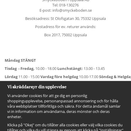
Tel:
018-130276
E-post: info@smyckeboden.se
Besöksadress: St Olofsgatan 30, 75332 Uppsala
Postadress för ev. returer används:
Box 2017, 75002 Uppsala
Måndag STÄNGT
Tisdag - Fredag,
10.00 - 18.00
Lunchstängt:
13.00 - 13.45
Lördag
11.00 - 15.00
Vardag före helgdag
10.00-17.00
Söndag & Helgd
För avvikande öppettider:
Titta här
.
Vi skräddarsyr din upplevelse
Vi använder cookies för att ge dig en personlig
shoppingupplevelse, personanpassad annonsering och för hålla
våra webbplatser tillförlitliga och säkra. För detta ändamål samlar
vi in information om användarna, deras mönster och deras
enheter.
Klicka på "Okej" om du tillåter alla cookies eller välj vilka cookies du
tillåter och vilka du vill stänga av genom att klicka på "Inställningar"