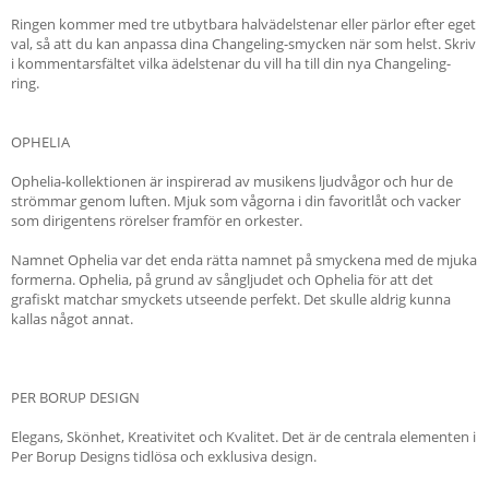
Ringen kommer med tre utbytbara halvädelstenar eller pärlor efter eget
val, så att du kan anpassa dina Changeling-smycken när som helst. Skriv
i kommentarsfältet vilka ädelstenar du vill ha till din nya Changeling-
ring.
OPHELIA
Ophelia-kollektionen är inspirerad av musikens ljudvågor och hur de
strömmar genom luften. Mjuk som vågorna i din favoritlåt och vacker
som dirigentens rörelser framför en orkester.
Namnet Ophelia var det enda rätta namnet på smyckena med de mjuka
formerna. Ophelia, på grund av sångljudet och Ophelia för att det
grafiskt matchar smyckets utseende perfekt. Det skulle aldrig kunna
kallas något annat.
PER BORUP DESIGN
Elegans, Skönhet, Kreativitet och Kvalitet. Det är de centrala elementen i
Per Borup Designs tidlösa och exklusiva design.