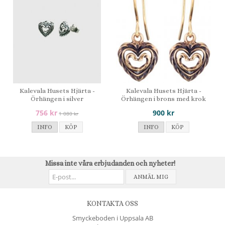
Kalevala Husets Hjärta -
Kalevala Husets Hjärta -
Örhängen i silver
Örhängen i brons med krok
756 kr
900 kr
1 080 kr
INFO
KÖP
INFO
KÖP
Missa inte våra erbjudanden och nyheter!
ANMÄL MIG
KONTAKTA OSS
Smyckeboden i Uppsala AB