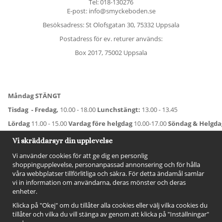
Tel:
018-130276
E-post: info@smyckeboden.se
Besöksadress: St Olofsgatan 30, 75332 Uppsala
Postadress för ev. returer används:
Box 2017, 75002 Uppsala
Måndag STÄNGT
Tisdag - Fredag,
10.00 - 18.00
Lunchstängt:
13.00 - 13.45
Lördag
11.00 - 15.00
Vardag före helgdag
10.00-17.00
Söndag & Helgd
För avvikande öppettider:
Titta här
.
Vi skräddarsyr din upplevelse
Vi använder cookies för att ge dig en personlig
shoppingupplevelse, personanpassad annonsering och för hålla
våra webbplatser tillförlitliga och säkra. För detta ändamål samlar
vi in information om användarna, deras mönster och deras
enheter.
Klicka på "Okej" om du tillåter alla cookies eller välj vilka cookies du
tillåter och vilka du vill stänga av genom att klicka på "Inställningar"