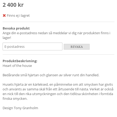
2 400 kr
Finns ej i lagret
Bevaka produkt
Ange din e-postadress nedan så meddelar vi dig när produkten finns i
lager!
BEVAKA
Produktbeskrivning:
Heart of the house
Bedårande små hjärtan och glansen av silver runt din handled.
Husets hjärta är en kärleksed, en påminnelse om att smycken har givits
och använts av samma skäl från ett årtusende till nästa. Verket är också
en nick till den rika utsmyckningen och den tidlösa skönheten i forntida
finska smycken.
Design Tony Granholm