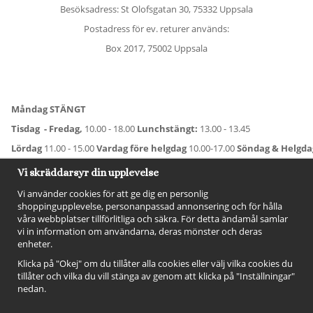
Besöksadress: St Olofsgatan 30, 75332 Uppsala
Postadress för ev. returer används:
Box 2017, 75002 Uppsala
Måndag STÄNGT
Tisdag - Fredag,
10.00 - 18.00
Lunchstängt:
13.00 - 13.45
Lördag
11.00 - 15.00
Vardag före helgdag
10.00-17.00
Söndag & Helgd
För avvikande öppettider:
Titta här
.
Vi skräddarsyr din upplevelse
Vi använder cookies för att ge dig en personlig
shoppingupplevelse, personanpassad annonsering och för hålla
våra webbplatser tillförlitliga och säkra. För detta ändamål samlar
vi in information om användarna, deras mönster och deras
enheter.
Klicka på "Okej" om du tillåter alla cookies eller välj vilka cookies du
tillåter och vilka du vill stänga av genom att klicka på "Inställningar"
nedan.
FÖLJ OSS!