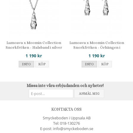
Lumoava x Moomin Collection
Lumoava x Moomin Collection
Snorkfröken - Halsband i silver
Snorkfröken - Örhängen i
silver
1 190 kr
1 190 kr
INFO
KÖP
INFO
KÖP
Missa inte våra erbjudanden och nyheter!
ANMÄL MIG
KONTAKTA OSS
Smyckeboden i Uppsala AB
Tel:
018-130276
E-post: info@smyckeboden.se