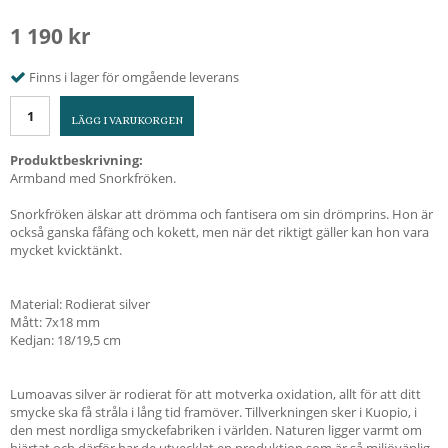
1 190 kr
Finns i lager för omgående leverans
LÄGG I VARUKORGEN
Produktbeskrivning:
Armband med Snorkfröken.
Snorkfröken älskar att drömma och fantisera om sin drömprins. Hon är
också ganska fåfäng och kokett, men när det riktigt gäller kan hon vara
mycket kvicktänkt.
Material: Rodierat silver
Mått: 7x18 mm
Kedjan: 18/19,5 cm
Lumoavas silver är rodierat för att motverka oxidation, allt för att ditt
smycke ska få stråla i lång tid framöver. Tillverkningen sker i Kuopio, i
den mest nordliga smyckefabriken i världen. Naturen ligger varmt om
hjärtat och därför har de utvecklat en produktion som är så miljövänlig