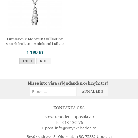
Lumoava x Moomin Collection
Snorkfröken - Halsband i silver
1 190 kr
INFO
KÖP
Missa inte våra erbjudanden och nyheter!
ANMÄL MIG
KONTAKTA OSS
Smyckeboden i Uppsala AB
Tel:
018-130276
E-post: info@smyckeboden.se
Besöksadress: St Olofsgatan 30, 75332 Uppsala