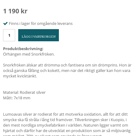
1 190 kr
Finns i lager för omgående leverans
LÄGG I VARUKORGEN
Produktbeskrivning:
Örhängen med Snorkfröken.
Snorkfröken älskar att drömma och fantisera om sin drömprins. Hon är
också ganska fåfäng och kokett, men när det riktigt gäller kan hon vara
mycket kvicktänkt.
Material: Rodierat silver
Mått: 7x18 mm
Lumoavas silver är rodierat för att motverka oxidation, allt för att ditt
smycke ska få stråla i lång tid framöver. Tillverkningen sker i Kuopio, i
den mest nordliga smyckefabriken i världen. Naturen ligger varmt om
hjärtat och därför har de utvecklat en produktion som är så miljövänlig
som möjligt. 70% av silvret som används är återvunnet.