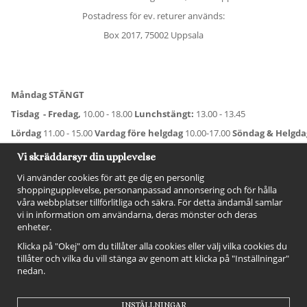
Postadress för ev. returer används:
Box 2017, 75002 Uppsala
Måndag STÄNGT
Tisdag - Fredag,
10.00 - 18.00
Lunchstängt:
13.00 - 13.45
Lördag
11.00 - 15.00
Vardag före helgdag
10.00-17.00
Söndag & Helgd
För avvikande öppettider:
Titta här
.
Vi skräddarsyr din upplevelse
Vi använder cookies för att ge dig en personlig
shoppingupplevelse, personanpassad annonsering och för hålla
våra webbplatser tillförlitliga och säkra. För detta ändamål samlar
vi in information om användarna, deras mönster och deras
enheter.
Klicka på "Okej" om du tillåter alla cookies eller välj vilka cookies du
tillåter och vilka du vill stänga av genom att klicka på "Inställningar"
nedan.
FÖLJ OSS!
INSTÄLLNINGAR