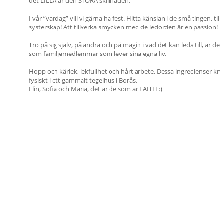
det LILLA är den STORA skillnaden.
I vår ”vardag” vill vi gärna ha fest. Hitta känslan i de små tingen, ti
systerskap! Att tillverka smycken med de ledorden är en passion!
Tro på sig själv, på andra och på magin i vad det kan leda till, är 
som familjemedlemmar som lever sina egna liv.
Hopp och kärlek, lekfullhet och hårt arbete. Dessa ingredienser
fysiskt i ett gammalt tegelhus i Borås.
Elin, Sofia och Maria, det är de som är FAITH :)