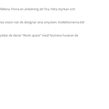
llfällena. Finna en anledning att fira, hitta styrkan och
deras vision när de designar sina smycken. Kollektionerna blir
 kryddar de deras ”Work space” med! Numera huserar de