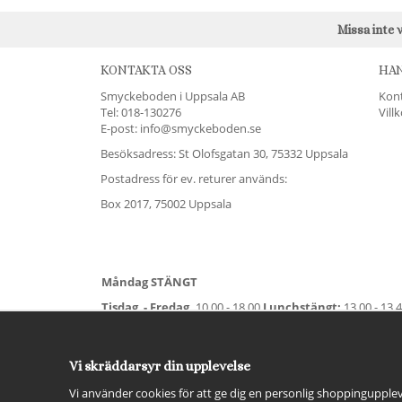
Missa inte 
KONTAKTA OSS
HA
Smyckeboden i Uppsala AB
Kon
Tel:
018-130276
Vill
E-post: info@smyckeboden.se
Besöksadress: St Olofsgatan 30, 75332 Uppsala
Postadress för ev. returer används:
Box 2017, 75002 Uppsala
Måndag STÄNGT
Tisdag - Fredag,
10.00 - 18.00
Lunchstängt:
13.00 - 13.
Lördag
11.00 - 15.00
Vardag före helgdag
10.00-17.00
S
För avvikande öppettider:
Titta här
.
Vi skräddarsyr din upplevelse
Vi använder cookies för att ge dig en personlig shoppingupplev