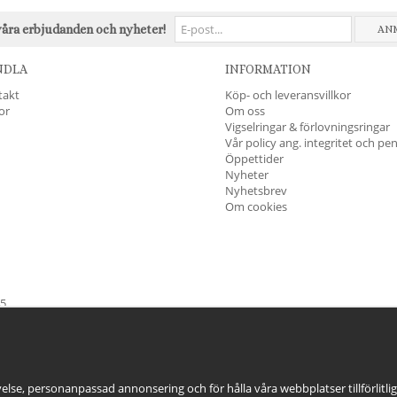
våra erbjudanden och nyheter!
AN
NDLA
INFORMATION
takt
Köp- och leveransvillkor
kor
Om oss
Vigselringar & förlovningsringar
Vår policy ang. integritet och pe
Öppettider
Nyheter
Nyhetsbrev
Om cookies
45
öndag & Helgdagar
STÄNGT
else, personanpassad annonsering och för hålla våra webbplatser tillförlitli