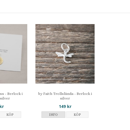
s - Berlock i
by Faith Trollslända - Berlock i
 silver
silver
kr
149 kr
KÖP
INFO
KÖP