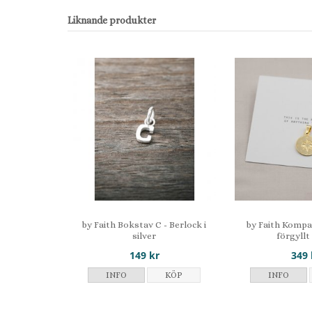
Liknande produkter
by Faith Bokstav C - Berlock i
by Faith Kompas
silver
förgyllt
149 kr
349 
INFO
KÖP
INFO