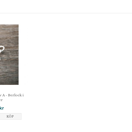
 A - Berlock i
er
kr
KÖP