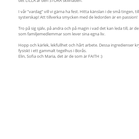
det LILLA är den STORA skillnaden.
I vår ”vardag” vill vi gärna ha fest. Hitta känslan i de små tingen, ti
systerskap! Att tillverka smycken med de ledorden är en passion!
Tro på sig själv, på andra och på magin i vad det kan leda till, är 
som familjemedlemmar som lever sina egna liv.
Hopp och kärlek, lekfullhet och hårt arbete. Dessa ingredienser
fysiskt i ett gammalt tegelhus i Borås.
Elin, Sofia och Maria, det är de som är FAITH :)