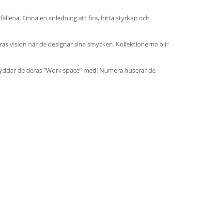
llfällena. Finna en anledning att fira, hitta styrkan och
deras vision när de designar sina smycken. Kollektionerna blir
 kryddar de deras ”Work space” med! Numera huserar de