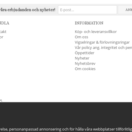
våra erbjudanden och nyheter!
AN
NDLA
INFORMATION
takt
Köp- och leveransvillkor
kor
Om oss
Vigselringar & förlovningsringar
Vår policy ang. integritet och pe
Öppettider
Nyheter
Nyhetsbrev
Om cookies
45
öndag & Helgdagar
STÄNGT
else, personanpassad annonsering och för hålla våra webbplatser tillförlitli