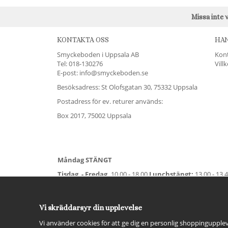
Missa inte 
KONTAKTA OSS
HA
Smyckeboden i Uppsala AB
Kon
Tel:
018-130276
Vill
E-post: info@smyckeboden.se
Besöksadress: St Olofsgatan 30, 75332 Uppsala
Postadress för ev. returer används:
Box 2017, 75002 Uppsala
Måndag STÄNGT
Tisdag - Fredag,
10.00 - 18.00
Lunchstängt:
13.00 - 13.
Lördag
11.00 - 15.00
Vardag före helgdag
10.00-17.00
S
För avvikande öppettider:
Titta här
.
Vi skräddarsyr din upplevelse
Vi använder cookies för att ge dig en personlig shoppingupplev