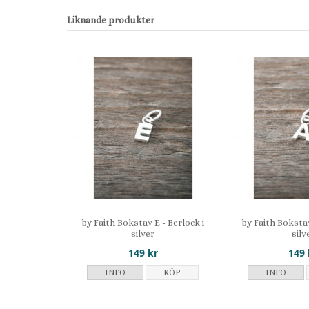
Liknande produkter
by Faith Bokstav E - Berlock i
by Faith Bokstav
silver
silv
149 kr
149 
INFO
KÖP
INFO