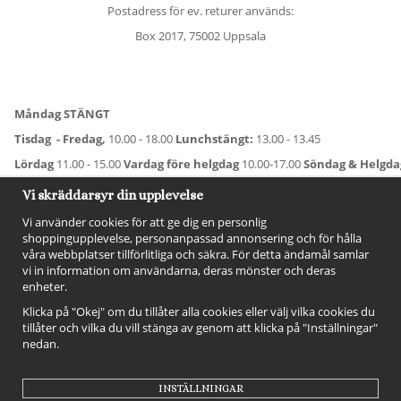
Postadress för ev. returer används:
Box 2017, 75002 Uppsala
Måndag STÄNGT
Tisdag - Fredag,
10.00 - 18.00
Lunchstängt:
13.00 - 13.45
Lördag
11.00 - 15.00
Vardag före helgdag
10.00-17.00
Söndag & Helgd
För avvikande öppettider:
Titta här
.
Vi skräddarsyr din upplevelse
Vi använder cookies för att ge dig en personlig
shoppingupplevelse, personanpassad annonsering och för hålla
våra webbplatser tillförlitliga och säkra. För detta ändamål samlar
vi in information om användarna, deras mönster och deras
enheter.
Klicka på "Okej" om du tillåter alla cookies eller välj vilka cookies du
tillåter och vilka du vill stänga av genom att klicka på "Inställningar"
nedan.
FÖLJ OSS!
INSTÄLLNINGAR