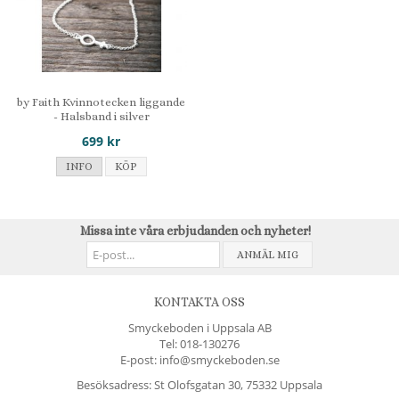
by Faith Kvinnotecken liggande
- Halsband i silver
699 kr
INFO
KÖP
Missa inte våra erbjudanden och nyheter!
ANMÄL MIG
KONTAKTA OSS
Smyckeboden i Uppsala AB
Tel:
018-130276
E-post: info@smyckeboden.se
Besöksadress: St Olofsgatan 30, 75332 Uppsala