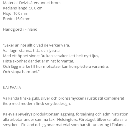
Material: Delvis återvunnet brons
Kedjans längd: 50.0 cm
Höjd: 16.0 mm
Bredd: 16.0 mm
Handgjord i Finland
"Saker är inte alltid vad de verkar vara.
Var lugn: stanna, titta och lyssna
Med ett öppet sinne; Du kan se saker i ett helt nytt ljus,
Hitta skönhet där det är minst förväntat,
Och lägg märke till hur motsatser kan komplettera varandra,
Och skapa harmoni."
KALEVALA
Välkända finska guld, silver och bronssmycken i rustik stil kombinerat
ihop med modern finsk smyckedesign.
Kalevala Jewelrys produktionsanläggning, försäljning och administration
alla arbetar under samma tak i Helsingfors. Företaget tillverkar alla sina
smycken i Finland och gynnar material som har sitt ursprung i Finland.