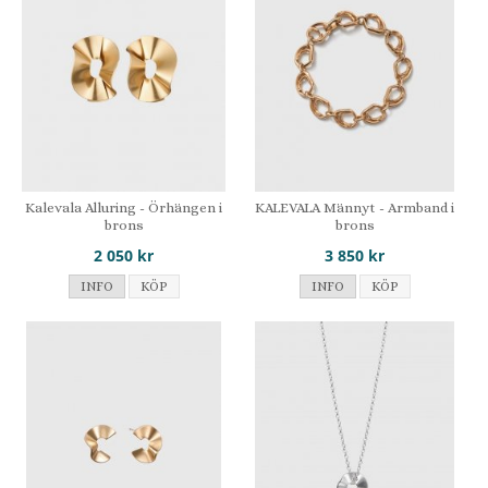
Kalevala Alluring - Örhängen i
KALEVALA Männyt - Armband i
brons
brons
2 050 kr
3 850 kr
INFO
KÖP
INFO
KÖP