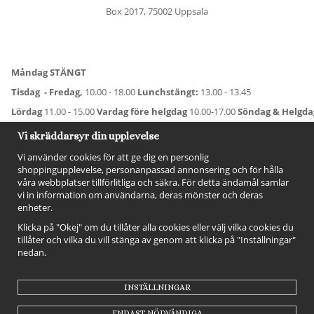
Box 2017, 75002 Uppsala
Måndag STÄNGT
Tisdag - Fredag,
10.00 - 18.00
Lunchstängt:
13.00 - 13.45
Lördag
11.00 - 15.00
Vardag före helgdag
10.00-17.00
Söndag & Helgd
För avvikande öppettider:
Titta här
.
Vi skräddarsyr din upplevelse
Vi använder cookies för att ge dig en personlig
shoppingupplevelse, personanpassad annonsering och för hålla
våra webbplatser tillförlitliga och säkra. För detta ändamål samlar
vi in information om användarna, deras mönster och deras
enheter.
Klicka på "Okej" om du tillåter alla cookies eller välj vilka cookies du
tillåter och vilka du vill stänga av genom att klicka på "Inställningar"
nedan.
FÖLJ OSS!
INSTÄLLNINGAR
ENDAST NÖDVÄNDIGA