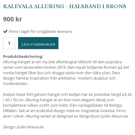
KALEVALA ALLURING - HALSBAND I BRONS
900 kr
Finns i lager för omgående leverans
LÄGG I VARUKORGEN
Produktbeskrivning:
Alluring-hänget är ett mycket efterlängtat tillskott till den populära
serien som lanserades hösten 2019. Den mjukt böljande formen på det
runda hänget låter ljus och skugga spela över den släta ytan. Dess
design hämtar inspiration från arkitektur, modern skulptur och
modevärlden.
Kedjan löper fritt genom hänget och kedjan har en justerbar längd på 42
/ 45 / 50 cm. Alluring-hänget är en liten men elegant detalj som
kompletterar vilken outfit som helst, från vardagskläder till festliga
tillfällen. Det är en insiktsfull design med en magnetisk lockelse. Finns
även i silver. Alluring-serien är designad av designduon Juslin-Maunula.
Design: Juslin-Maunula