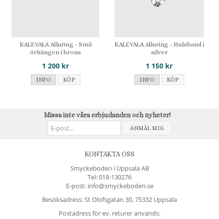
KALEVALA Alluring - Små
KALEVALA Alluring - Halsband i
örhängen i brons
silver
1 200 kr
1 150 kr
INFO
KÖP
INFO
KÖP
Missa inte våra erbjudanden och nyheter!
ANMÄL MIG
KONTAKTA OSS
Smyckeboden i Uppsala AB
Tel:
018-130276
E-post: info@smyckeboden.se
Besöksadress: St Olofsgatan 30, 75332 Uppsala
Postadress för ev. returer används: