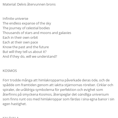
Material: Delvis återvunnen brons
Infinite universe
The endless expanse of the sky
The journey of celestial bodies
Thousands of stars and moons and galaxies
Each in their own orbit
Each at their own pace
Know the past and the future
But will they tell us about it?
And if they do, will we understand?
KOSMOS
Förr trodde många att himlakropparna påverkade deras öde, och de
spådde om framtiden genom att iaktta stjärnornas rörelser. Cirklar och
spiraler, de uråldriga symbolerna för perfektion och evighet som
återfinns på smyckena Kosmos, återspeglar det oändliga universum
som finns runt oss med himlakroppar som färdas i sina egna banor i sin
egen hastighet.
KALEVALA