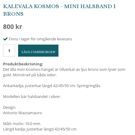
KALEVALA KOSMOS - MINI HALSBAND I
BRONS
800 kr
Finns i lager för omgående leverans
LÄGG I VARUKORGEN
Produktbeskrivning:
Det lilla mini Kosmos-hänget är tillverkat av ljus brons som lyser som
guld. Mönstrad på båda sidor.
Ankarkedja, justerbar längd 42/45/50 cm. Springringlås.
Modellen bär halsbandet i silver.
Design:
Antonio Mazzamauro
Mått motiv: 10.0 mm
Längd kedja: justerbar längd 42/45/50 cm