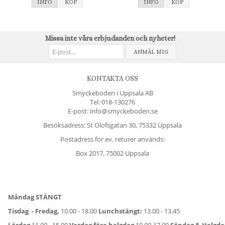
INFO
KÖP
INFO
KÖP
Missa inte våra erbjudanden och nyheter!
ANMÄL MIG
KONTAKTA OSS
Smyckeboden i Uppsala AB
Tel:
018-130276
E-post: info@smyckeboden.se
Besöksadress: St Olofsgatan 30, 75332 Uppsala
Postadress för ev. returer används:
Box 2017, 75002 Uppsala
Måndag STÄNGT
Tisdag - Fredag,
10.00 - 18.00
Lunchstängt:
13.00 - 13.45
Lördag
11.00 - 15.00
Vardag före helgdag
10.00-17.00
Söndag & Helgd