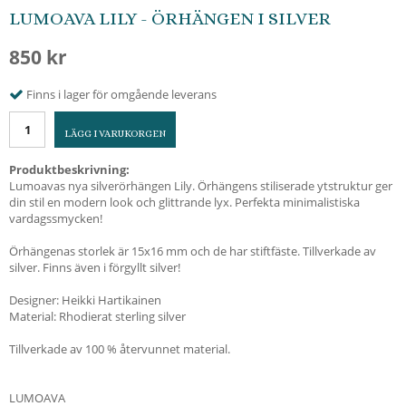
LUMOAVA LILY - ÖRHÄNGEN I SILVER
850 kr
Finns i lager för omgående leverans
LÄGG I VARUKORGEN
Produktbeskrivning:
Lumoavas nya silverörhängen Lily. Örhängens stiliserade ytstruktur ger
din stil en modern look och glittrande lyx. Perfekta minimalistiska
vardagssmycken!
Örhängenas storlek är 15x16 mm och de har stiftfäste. Tillverkade av
silver. Finns även i förgyllt silver!
Designer: Heikki Hartikainen
Material: Rhodierat sterling silver
Tillverkade av 100 % återvunnet material.
LUMOAVA