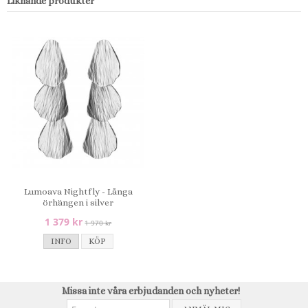
Liknande produkter
Lumoava Nightfly - Långa
örhängen i silver
1 379 kr
1 970 kr
INFO
KÖP
Missa inte våra erbjudanden och nyheter!