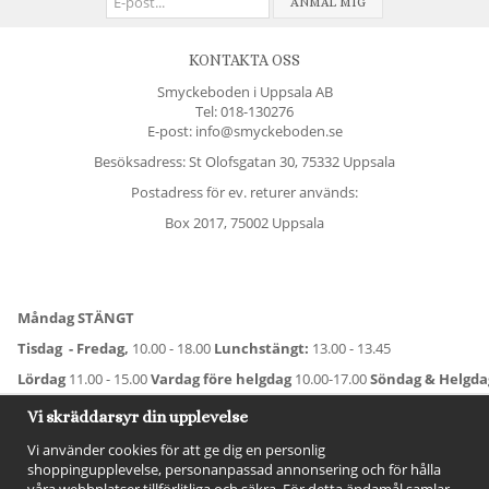
ANMÄL MIG
KONTAKTA OSS
Smyckeboden i Uppsala AB
Tel:
018-130276
E-post: info@smyckeboden.se
Besöksadress: St Olofsgatan 30, 75332 Uppsala
Postadress för ev. returer används:
Box 2017, 75002 Uppsala
Måndag STÄNGT
Tisdag - Fredag,
10.00 - 18.00
Lunchstängt:
13.00 - 13.45
Lördag
11.00 - 15.00
Vardag före helgdag
10.00-17.00
Söndag & Helgd
För avvikande öppettider:
Titta här
.
Vi skräddarsyr din upplevelse
Vi använder cookies för att ge dig en personlig
shoppingupplevelse, personanpassad annonsering och för hålla