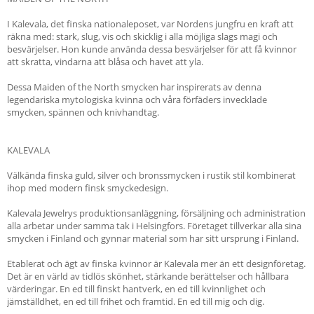
I Kalevala, det finska nationaleposet, var Nordens jungfru en kraft att
räkna med: stark, slug, vis och skicklig i alla möjliga slags magi och
besvärjelser. Hon kunde använda dessa besvärjelser för att få kvinnor
att skratta, vindarna att blåsa och havet att yla.
Dessa Maiden of the North smycken har inspirerats av denna
legendariska mytologiska kvinna och våra förfäders invecklade
smycken, spännen och knivhandtag.
KALEVALA
Välkända finska guld, silver och bronssmycken i rustik stil kombinerat
ihop med modern finsk smyckedesign.
Kalevala Jewelrys produktionsanläggning, försäljning och administration
alla arbetar under samma tak i Helsingfors. Företaget tillverkar alla sina
smycken i Finland och gynnar material som har sitt ursprung i Finland.
Etablerat och ägt av finska kvinnor är Kalevala mer än ett designföretag.
Det är en värld av tidlös skönhet, stärkande berättelser och hållbara
värderingar. En ed till finskt hantverk, en ed till kvinnlighet och
jämställdhet, en ed till frihet och framtid. En ed till mig och dig.