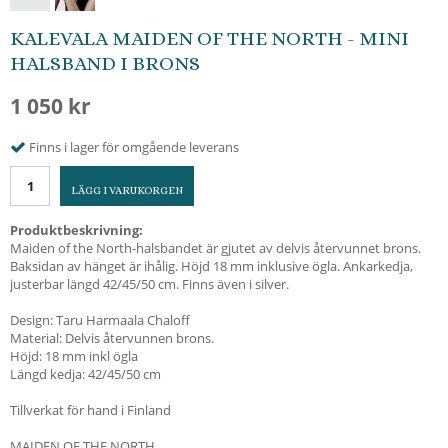
KALEVALA MAIDEN OF THE NORTH - MINI
HALSBAND I BRONS
1 050 kr
Finns i lager för omgående leverans
LÄGG I VARUKORGEN
Produktbeskrivning:
Maiden of the North-halsbandet är gjutet av delvis återvunnet brons.
Baksidan av hänget är ihålig. Höjd 18 mm inklusive ögla. Ankarkedja,
justerbar längd 42/45/50 cm. Finns även i silver.
Design: Taru Harmaala Chaloff
Material: Delvis återvunnen brons.
Höjd: 18 mm inkl ögla
Längd kedja: 42/45/50 cm
Tillverkat för hand i Finland
MAIDEN OF THE NORTH