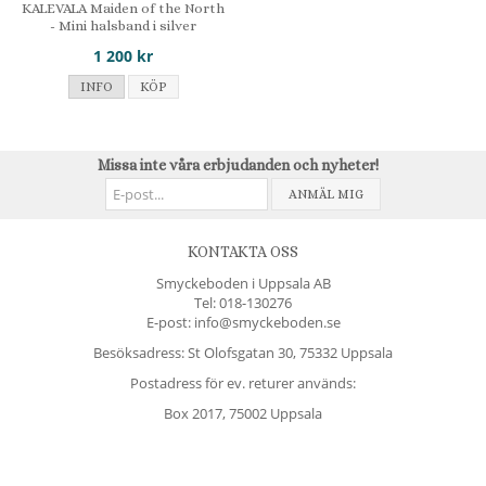
KALEVALA Maiden of the North
- Mini halsband i silver
1 200 kr
INFO
KÖP
Missa inte våra erbjudanden och nyheter!
ANMÄL MIG
KONTAKTA OSS
Smyckeboden i Uppsala AB
Tel:
018-130276
E-post: info@smyckeboden.se
Besöksadress: St Olofsgatan 30, 75332 Uppsala
Postadress för ev. returer används:
Box 2017, 75002 Uppsala