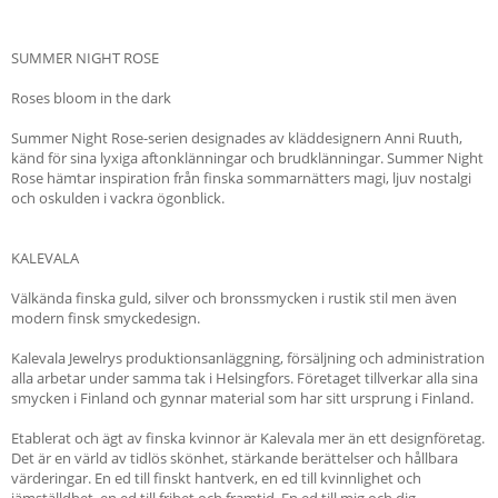
SUMMER NIGHT ROSE
Roses bloom in the dark
Summer Night Rose-serien designades av kläddesignern Anni Ruuth,
känd för sina lyxiga aftonklänningar och brudklänningar. Summer Night
Rose hämtar inspiration från finska sommarnätters magi, ljuv nostalgi
och oskulden i vackra ögonblick.
KALEVALA
Välkända finska guld, silver och bronssmycken i rustik stil men även
modern finsk smyckedesign.
Kalevala Jewelrys produktionsanläggning, försäljning och administration
alla arbetar under samma tak i Helsingfors. Företaget tillverkar alla sina
smycken i Finland och gynnar material som har sitt ursprung i Finland.
Etablerat och ägt av finska kvinnor är Kalevala mer än ett designföretag.
Det är en värld av tidlös skönhet, stärkande berättelser och hållbara
värderingar. En ed till finskt hantverk, en ed till kvinnlighet och
jämställdhet, en ed till frihet och framtid. En ed till mig och dig.