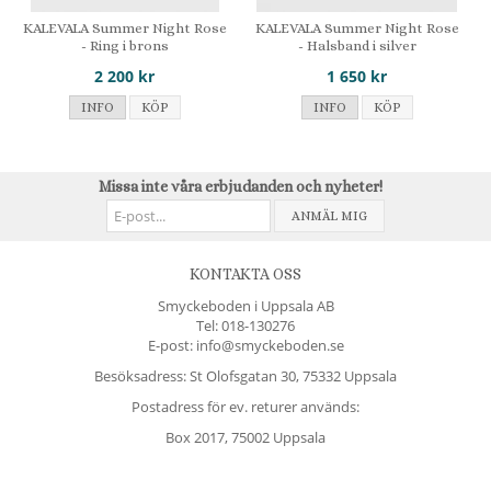
KALEVALA Summer Night Rose
KALEVALA Summer Night Rose
- Ring i brons
- Halsband i silver
2 200 kr
1 650 kr
INFO
KÖP
INFO
KÖP
Missa inte våra erbjudanden och nyheter!
ANMÄL MIG
KONTAKTA OSS
Smyckeboden i Uppsala AB
Tel:
018-130276
E-post: info@smyckeboden.se
Besöksadress: St Olofsgatan 30, 75332 Uppsala
Postadress för ev. returer används:
Box 2017, 75002 Uppsala