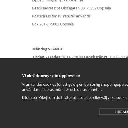
Besöksadress: St Olofsgatan 30, 75332 Uppsala
Postadress för ev. returer används:
Box 2017, 75002 Uppsala
Måndag STÄNGT
Tisdag - Fredag,
10.00 - 18.00
Lunchstängt:
13.00 - 13.
Lördag
11.00 - 15.00
Vardag före helgdag
10.00-17.00
S
För avvikande öppettider:
Titta här
.
Vi skräddarsyr din upplevelse
Vi använder cookies för att ge dig en personlig shoppingupplev
användarna, deras mönster och deras enheter.
Klicka på "Okej" om du tillåter alla cookies eller välj vilka cooki
INSTÄL