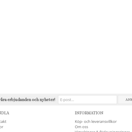
våra erbjudanden och nyheter!
AN
NDLA
INFORMATION
takt
Köp- och leveransvillkor
kor
Om oss
Vigselringar & förlovningsringar