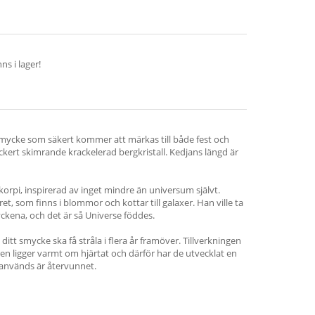
s i lager!
t smycke som säkert kommer att märkas till både fest och
kert skimrande krackelerad bergkristall. Kedjans längd är
orpi, inspirerad av inget mindre än universum självt.
t, som finns i blommor och kottar till galaxer. Han ville ta
ckena, och det är så Universe föddes.
ditt smycke ska få stråla i flera år framöver. Tillverkningen
ren ligger varmt om hjärtat och därför har de utvecklat en
 används är återvunnet.