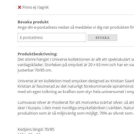
Finns ej i lagret
Bevaka produkt
Ange din e-postadress nedan så meddelar vi dig när produkten finn
BEVAKA
Produktbeskrivning:
Det större hänget i Universe kollektionen är allt ett spektakulär
vardagskläder. Storleken på smycket är 20 × 63 mm och har en vac
justerbar 70/85 cm.
Universe är en kollektion med smycken designad av Kristian Saarik
Kristian är fascinerad av det naturligt förekommande spiralmönstre
med sin egen tolkning av kraften som styr hela universumet i smy
Lumoavas silver är rhodierat för att motverka svärtat silver, så att 
sker i Kuopio, i den mest nordliga smyckefabriken i världen. Natu
produktion som är så miljövänlig som möjligt. 70% av silvret som
Kedjans längd: 70/85