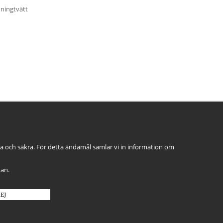
nningtvätt
ga och säkra. För detta ändamål samlar vi in information om
dan.
EJ