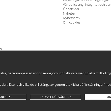
Vår policy ang. integritet och pe
Öppettider
Nyheter
Nyhetsbrev
Om cookies
45
öndag & Helgdagar
STÄNGT
else, personanpassad annonsering och för hålla våra webbplatser tillförlitli
es du tillåter och vilka du vill stänga av genom att klicka på "Inställningar" ne
LNINGAR
ENDAST NÖDVÄNDIGA
OK
Drift & produktion:
Wikinggruppen