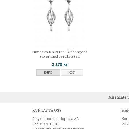
Lumoava Universe - Örhängen i
silver med bergkristall
2 270 kr
INFO
KÖP
Missa inte 
KONTAKTA OSS
HA
Smyckeboden i Uppsala AB
Kon
Tel:
018-130276
Vill
E-post: info@smyckeboden.se