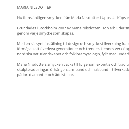
MARIA NILSDOTTER
Nu finns äntligen smycken från Maria Nilsdotter i Uppsala! Köps exk
Grundades i Stockholm 2007 av Maria Nilsdotter. Hon erbjuder smy
genom varje smycke som skapas.
Med en sällsynt inställning till design och smyckestillverkning f
förmågan att överleva generationer och trender. Hennes verk öpp
nordiska naturlandskapet och folkloremytologin, fyllt med underba
Maria Nilsdotters smycken väcks till liv genom expertis och tradit
skulpterade ringar, örhängen, armband och halsband – tillverkade 
pärlor, diamanter och ädelstenar.