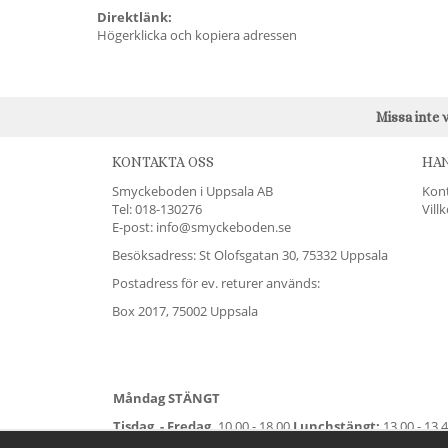
Direktlänk:
Högerklicka och kopiera adressen
Missa inte 
KONTAKTA OSS
HA
Smyckeboden i Uppsala AB
Kon
Tel:
018-130276
Vill
E-post: info@smyckeboden.se
Besöksadress: St Olofsgatan 30, 75332 Uppsala
Postadress för ev. returer används:
Box 2017, 75002 Uppsala
Måndag STÄNGT
Tisdag - Fredag,
10.00 - 18.00
Lunchstängt:
13.00 - 13.