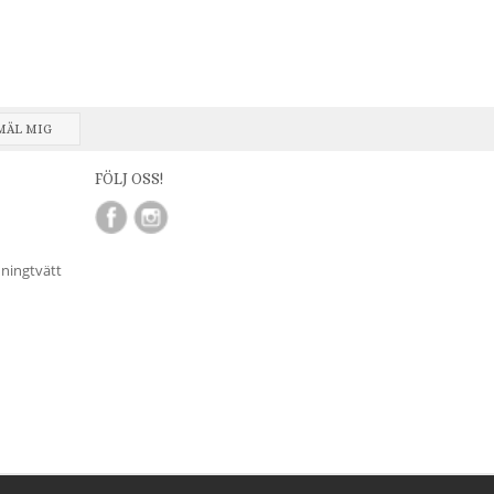
MÄL MIG
FÖLJ OSS!
nningtvätt