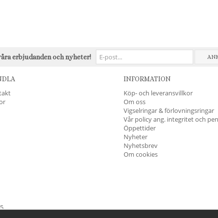
våra erbjudanden och nyheter!
AN
NDLA
INFORMATION
takt
Köp- och leveransvillkor
kor
Om oss
Vigselringar & förlovningsringar
Vår policy ang. integritet och pe
Öppettider
Nyheter
Nyhetsbrev
Om cookies
45