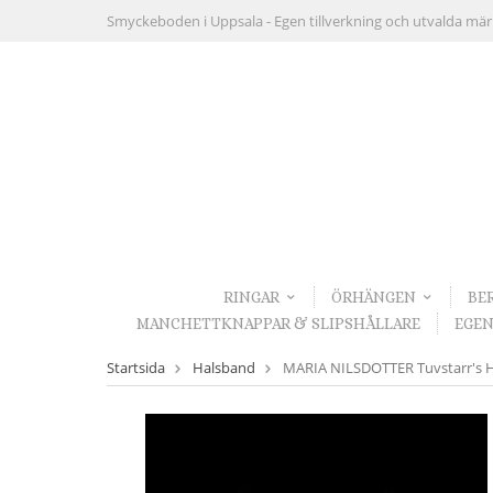
Smyckeboden i Uppsala -
Egen tillverkning och utvalda mä
RINGAR
ÖRHÄNGEN
BE
MANCHETTKNAPPAR & SLIPSHÅLLARE
EGEN
Startsida
Halsband
MARIA NILSDOTTER Tuvstarr's Hea