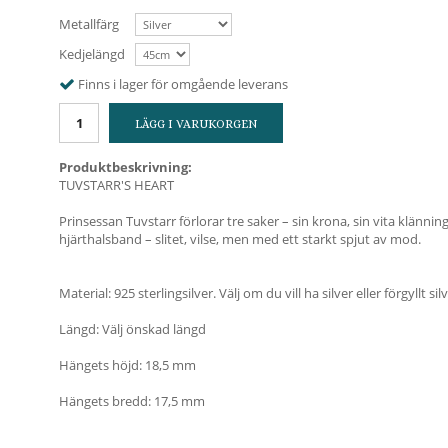
Metallfärg
Kedjelängd
Finns i lager för omgående leverans
LÄGG I VARUKORGEN
Produktbeskrivning:
TUVSTARR'S HEART
Prinsessan Tuvstarr förlorar tre saker – sin krona, sin vita klänn
hjärthalsband – slitet, vilse, men med ett starkt spjut av mod.
Material: 925 sterlingsilver. Välj om du vill ha silver eller förgyllt silv
Längd: Välj önskad längd
Hängets höjd: 18,5 mm
Hängets bredd: 17,5 mm