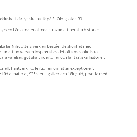
lusivt i vår fysiska butik på St Olofsgatan 30.
cken i ädla material med strävan att berätta historier
ramkallar Nilsdotters verk en bestående skönhet med
nar ett universum inspirerat av det ofta melankoliska
ra varelser, gotiska undertoner och fantastiska historier.
ionellt hantverk. Kollektionen omfattar exceptionellt
i ädla material; 925 sterlingsilver och 18k guld, prydda med