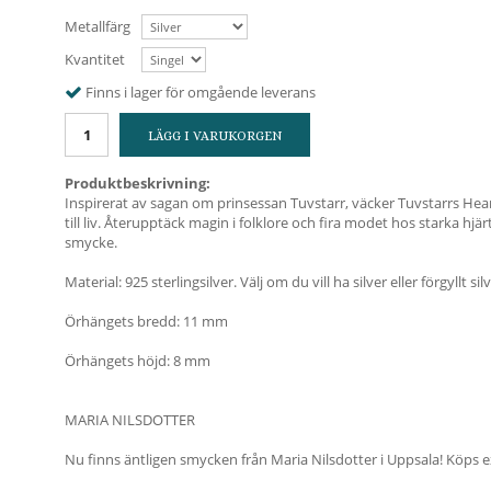
Metallfärg
Kvantitet
Finns i lager för omgående leverans
LÄGG I VARUKORGEN
Produktbeskrivning:
Inspirerat av sagan om prinsessan Tuvstarr, väcker Tuvstarrs H
till liv. Återupptäck magin i folklore och fira modet hos starka hjä
smycke.
Material: 925 sterlingsilver. Välj om du vill ha silver eller förgyllt silv
Örhängets bredd: 11 mm
Örhängets höjd: 8 mm
MARIA NILSDOTTER
Nu finns äntligen smycken från Maria Nilsdotter i Uppsala! Köps exk