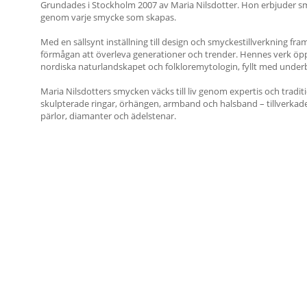
Grundades i Stockholm 2007 av Maria Nilsdotter. Hon erbjuder smy
genom varje smycke som skapas.
Med en sällsynt inställning till design och smyckestillverkning f
förmågan att överleva generationer och trender. Hennes verk öpp
nordiska naturlandskapet och folkloremytologin, fyllt med underba
Maria Nilsdotters smycken väcks till liv genom expertis och tradit
skulpterade ringar, örhängen, armband och halsband – tillverkade 
pärlor, diamanter och ädelstenar.