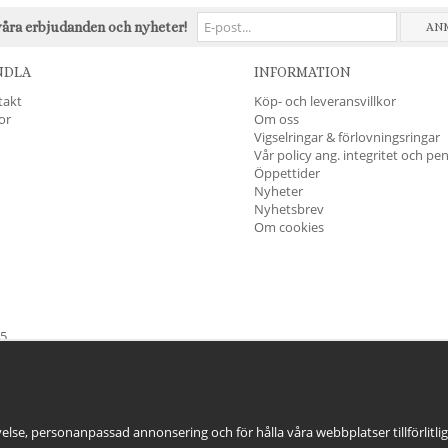
våra erbjudanden och nyheter!
AN
NDLA
INFORMATION
takt
Köp- och leveransvillkor
kor
Om oss
Vigselringar & förlovningsringar
Vår policy ang. integritet och pe
Öppettider
Nyheter
Nyhetsbrev
Om cookies
45
öndag & Helgdagar
STÄNGT
else, personanpassad annonsering och för hålla våra webbplatser tillförlitli