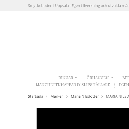
Smyckeboden i Uppsala -
Egen tillverkning och utvalda mä
RINGAR
ÖRHÄNGEN
BE
MANCHETTKNAPPAR & SLIPSHÅLLARE
EGEN
Startsida
Märken
Maria Nilsdotter
MARIA NILSDOT