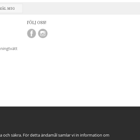
MÄL MIG
FÖLJ OSS!
nningtvätt
ga och säkra. För detta ändamål samlar vi in information om