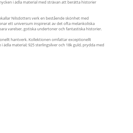
cken i ädla material med strävan att berätta historier
ramkallar Nilsdotters verk en bestående skönhet med
nar ett universum inspirerat av det ofta melankoliska
ra varelser, gotiska undertoner och fantastiska historier.
ionellt hantverk. Kollektionen omfattar exceptionellt
i ädla material; 925 sterlingsilver och 18k guld, prydda med