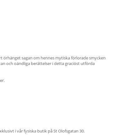
eart örhänget sagan om hennes mytiska förlorade smycken
rtan och oändliga berättelser i detta graciöst utförda
er.
lusivt i vår fysiska butik på St Olofsgatan 30.