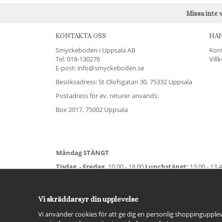
Missa inte 
KONTAKTA OSS
HA
Smyckeboden i Uppsala AB
Kon
Tel:
018-130276
Vill
E-post: info@smyckeboden.se
Besöksadress: St Olofsgatan 30, 75332 Uppsala
Postadress för ev. returer används:
Box 2017, 75002 Uppsala
Måndag STÄNGT
Tisdag - Fredag,
10.00 - 18.00
Lunchstängt:
13.00 - 13.
Lördag
11.00 - 15.00
Vardag före helgdag
10.00-17.00
S
För avvikande öppettider:
Titta här
.
Vi skräddarsyr din upplevelse
Vi använder cookies för att ge dig en personlig shoppingupplev