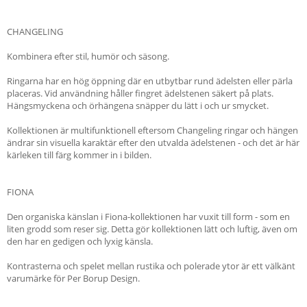
CHANGELING
Kombinera efter stil, humör och säsong.
Ringarna har en hög öppning där en utbytbar rund ädelsten eller pärla
placeras. Vid användning håller fingret ädelstenen säkert på plats.
Hängsmyckena och örhängena snäpper du lätt i och ur smycket.
Kollektionen är multifunktionell eftersom Changeling ringar och hängen
ändrar sin visuella karaktär efter den utvalda ädelstenen - och det är här
kärleken till färg kommer in i bilden.
FIONA
Den organiska känslan i Fiona-kollektionen har vuxit till form - som en
liten grodd som reser sig. Detta gör kollektionen lätt och luftig, även om
den har en gedigen och lyxig känsla.
Kontrasterna och spelet mellan rustika och polerade ytor är ett välkänt
varumärke för Per Borup Design.