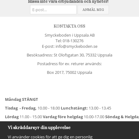
Missa inte våra erbjudanden och nyheter!
ANMÄL MIG
KONTAKTA OSS
Smyckeboden i Uppsala AB
Tel:
018-130276
E-post: info@smyckeboden.se
Besöksadress: St Olofsgatan 30, 75332 Uppsala
Postadress för ev. returer används:
Box 2017, 75002 Uppsala
Måndag STÄNGT
Tisdag - Fredag,
10.00 - 18.00
Lunchstängt:
13.00 - 13.45
Lördag
11.00 - 15.00
Vardag före helgdag
10.00-17.00
Söndag & Helgd
För avvikande öppettider:
Titta här
.
Vi skräddarsyr din upplevelse
Vi använder cookies för att ge dig en personlig