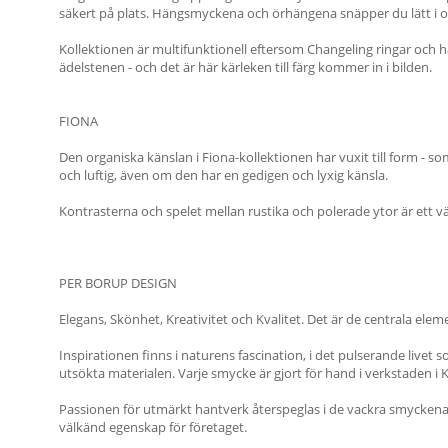
säkert på plats. Hängsmyckena och örhängena snäpper du lätt i o
Kollektionen är multifunktionell eftersom Changeling ringar och h
ädelstenen - och det är här kärleken till färg kommer in i bilden.
FIONA
Den organiska känslan i Fiona-kollektionen har vuxit till form - so
och luftig, även om den har en gedigen och lyxig känsla.
Kontrasterna och spelet mellan rustika och polerade ytor är ett 
PER BORUP DESIGN
Elegans, Skönhet, Kreativitet och Kvalitet. Det är de centrala ele
Inspirationen finns i naturens fascination, i det pulserande live
utsökta materialen. Varje smycke är gjort för hand i verkstaden 
Passionen för utmärkt hantverk återspeglas i de vackra smyckena 
välkänd egenskap för företaget.