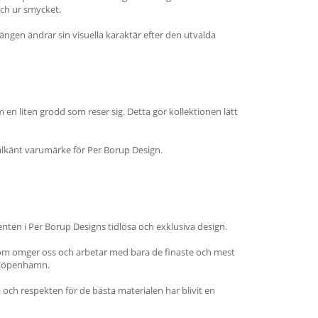
ch ur smycket.
ängen ändrar sin visuella karaktär efter den utvalda
m en liten grodd som reser sig. Detta gör kollektionen lätt
välkänt varumärke för Per Borup Design.
menten i Per Borup Designs tidlösa och exklusiva design.
t som omger oss och arbetar med bara de finaste och mest
i Köpenhamn.
och respekten för de bästa materialen har blivit en