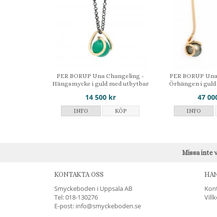
PER BORUP Una Changeling -
PER BORUP Una 
Hängsmycke i guld med utbytbar
Örhängen i guld
kula
kul
14 500 kr
47 00
INFO
KÖP
INFO
Missa inte 
KONTAKTA OSS
HA
Smyckeboden i Uppsala AB
Kon
Tel:
018-130276
Vill
E-post: info@smyckeboden.se