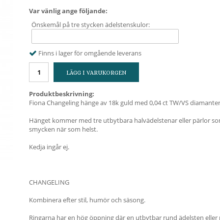
Var vänlig ange följande:
Önskemål på tre stycken ädelstenskulor:
Finns i lager för omgående leverans
LÄGG I VARUKORGEN
Produktbeskrivning:
Fiona Changeling hänge av 18k guld med 0,04 ct TW/VS diamanter
Hänget kommer med tre utbytbara halvädelstenar eller pärlor som
smycken när som helst.
Kedja ingår ej.
CHANGELING
Kombinera efter stil, humör och säsong.
Ringarna har en hög öppning där en utbytbar rund ädelsten eller p