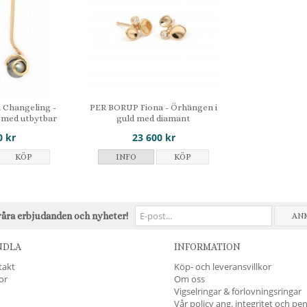
Changeling -
PER BORUP Fiona - Örhängen i
 med utbytbar
guld med diamant
a
0 kr
23 600 kr
KÖP
INFO
KÖP
våra erbjudanden och nyheter!
AN
NDLA
INFORMATION
takt
Köp- och leveransvillkor
kor
Om oss
Vigselringar & förlovningsringar
Vår policy ang. integritet och pe