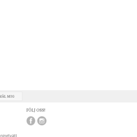
MÄL MIG
FÖLJ OSS!
nningtvätt