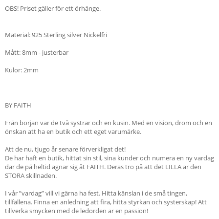
OBS! Priset gäller för ett örhänge.
Material: 925 Sterling silver Nickelfri
Mått: 8mm - justerbar
Kulor: 2mm
BY FAITH
Från början var de två systrar och en kusin. Med en vision, dröm och en
önskan att ha en butik och ett eget varumärke.
Att de nu, tjugo år senare förverkligat det!
De har haft en butik, hittat sin stil, sina kunder och numera en ny vardag
där de på heltid ägnar sig åt FAITH. Deras tro på att det LILLA är den
STORA skillnaden.
I vår ”vardag” vill vi gärna ha fest. Hitta känslan i de små tingen,
tillfällena. Finna en anledning att fira, hitta styrkan och systerskap! Att
tillverka smycken med de ledorden är en passion!