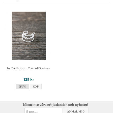
by Faith 3 i 1 - Earcuff i silver
129 kr
INFO
KÖP
Missa inte våra erbjudanden och nyheter!
ANMÄL MIG