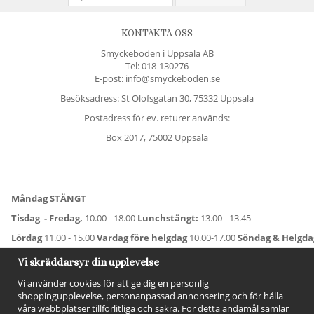
KONTAKTA OSS
Smyckeboden i Uppsala AB
Tel:
018-130276
E-post: info@smyckeboden.se
Besöksadress: St Olofsgatan 30, 75332 Uppsala
Postadress för ev. returer används:
Box 2017, 75002 Uppsala
Måndag STÄNGT
Tisdag - Fredag,
10.00 - 18.00
Lunchstängt:
13.00 - 13.45
Lördag
11.00 - 15.00
Vardag före helgdag
10.00-17.00
Söndag & Helgd
För avvikande öppettider:
Titta här
.
Vi skräddarsyr din upplevelse
Vi använder cookies för att ge dig en personlig
shoppingupplevelse, personanpassad annonsering och för hålla
våra webbplatser tillförlitliga och säkra. För detta ändamål samlar