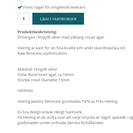
Finns i lager för omgående leverans
LÄGG I VARUKORGEN
Produktbeskrivning:
Örhängen i förgyllt silver med påhäng i svart agat.
Heiring är känt för sin fina kvalité och unikt skandinaviska stil.
Raw feminine sophistication.
Material: Förgyllt silver
Pärla: Rund svart agat, ca 10mm
Storlek creol: Diameter 15mm
HEIRING
Heiring Jewelry Denmark grundades 1976 av Frits Heiring.
En bra design kräver riktigt hantverk.
På Heiring är de stolta över att varje smycke är något speciellt i s
guldsmeder under ordnade danska förhållanden.