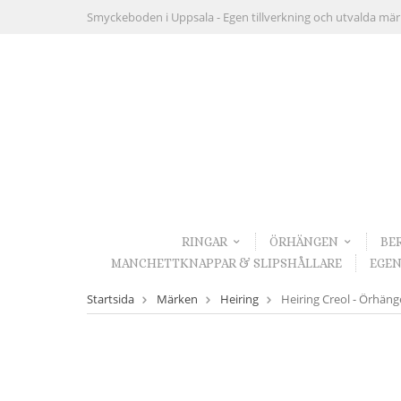
Smyckeboden i Uppsala -
Egen tillverkning och utvalda mä
RINGAR
ÖRHÄNGEN
BE
MANCHETTKNAPPAR & SLIPSHÅLLARE
EGEN
Startsida
Märken
Heiring
Heiring Creol - Örhänge