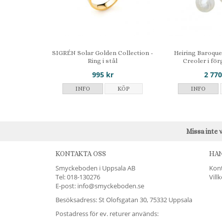
SIGRÉN Solar Golden Collection -
Heiring Baroque
Ring i stål
Creoler i för
995 kr
2 770
INFO
KÖP
INFO
Missa inte 
KONTAKTA OSS
HA
Smyckeboden i Uppsala AB
Kon
Tel:
018-130276
Vill
E-post: info@smyckeboden.se
Besöksadress: St Olofsgatan 30, 75332 Uppsala
Postadress för ev. returer används: