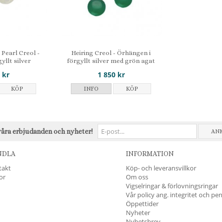
 Pearl Creol -
Heiring Creol - Örhängen i
gyllt silver
förgyllt silver med grön agat
 kr
1 850 kr
KÖP
INFO
KÖP
våra erbjudanden och nyheter!
AN
NDLA
INFORMATION
takt
Köp- och leveransvillkor
kor
Om oss
Vigselringar & förlovningsringar
Vår policy ang. integritet och pe
Öppettider
Nyheter
Nyhetsbrev