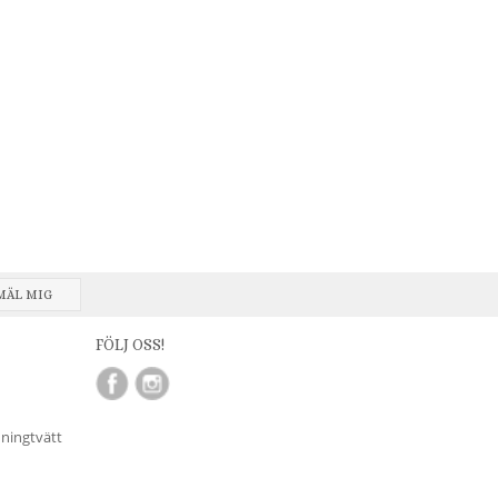
MÄL MIG
FÖLJ OSS!
nningtvätt