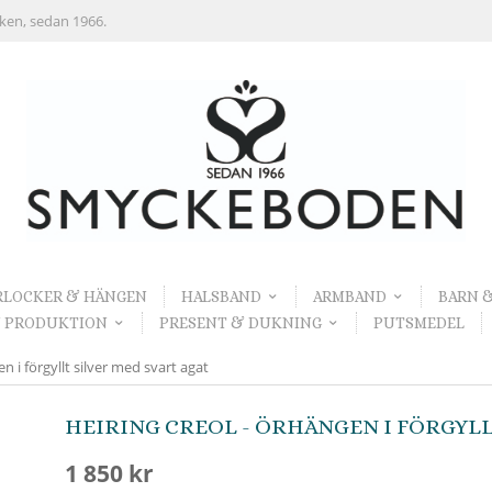
rken, sedan 1966.
RLOCKER & HÄNGEN
HALSBAND
ARMBAND
BARN 
 PRODUKTION
PRESENT & DUKNING
PUTSMEDEL
n i förgyllt silver med svart agat
HEIRING CREOL - ÖRHÄNGEN I FÖRGYLL
1 850 kr