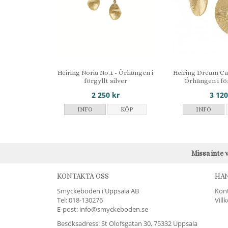
Heiring Noria No.1 - Örhängen i
Heiring Dream Ca
förgyllt silver
Örhängen i för
2 250 kr
3 120
INFO
KÖP
INFO
Missa inte 
KONTAKTA OSS
HA
Smyckeboden i Uppsala AB
Kon
Tel:
018-130276
Vill
E-post: info@smyckeboden.se
Besöksadress: St Olofsgatan 30, 75332 Uppsala