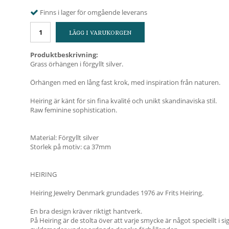
Finns i lager för omgående leverans
LÄGG I VARUKORGEN
Produktbeskrivning:
Grass örhängen i förgyllt silver.
Örhängen med en lång fast krok, med inspiration från naturen.
Heiring är känt för sin fina kvalité och unikt skandinaviska stil.
Raw feminine sophistication.
Material: Förgyllt silver
Storlek på motiv: ca 37mm
HEIRING
Heiring Jewelry Denmark grundades 1976 av Frits Heiring.
En bra design kräver riktigt hantverk.
På Heiring är de stolta över att varje smycke är något speciellt i s