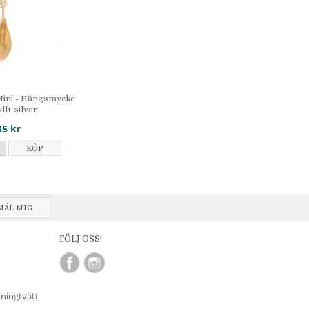
Mini - Hängsmycke
yllt silver
35 kr
KÖP
MÄL MIG
FÖLJ OSS!
nningtvätt