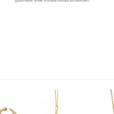
guldsmeder under ordnade danska förhållanden.