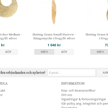
tcher Medium -
Heiring Grass Small Narrow -
Heiring Grass 
gyllt silver
Hängsmycke i förgyllt silver
i förg
 kr
1 040 kr
7
KÖP
INFO
KÖP
INFO
våra erbjudanden och nyheter!
AN
NDLA
INFORMATION
takt
Köp- och leveransvillkor
kor
Om oss
Vigselringar & förlovningsringar
Vår policy ang. integritet och pe
Öppettider