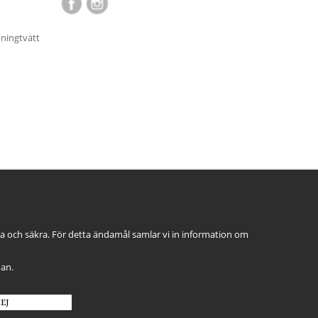
nningtvätt
ga och säkra. För detta ändamål samlar vi in information om
dan.
EJ