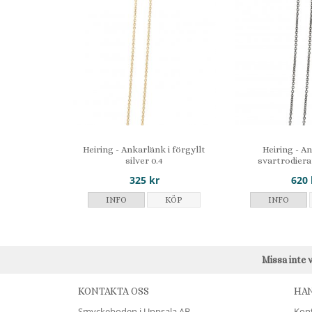
Heiring - Ankarlänk i förgyllt
Heiring - A
silver 0.4
svartrodierat
325 kr
620 
INFO
KÖP
INFO
Missa inte 
KONTAKTA OSS
HA
Smyckeboden i Uppsala AB
Kon