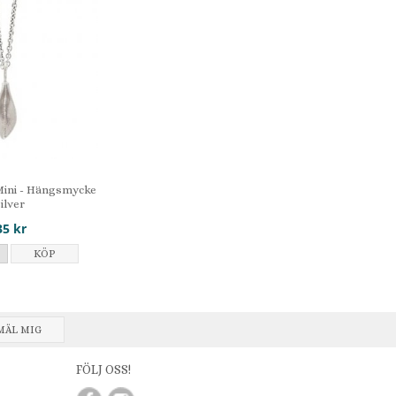
Mini - Hängsmycke
silver
35 kr
KÖP
MÄL MIG
FÖLJ OSS!