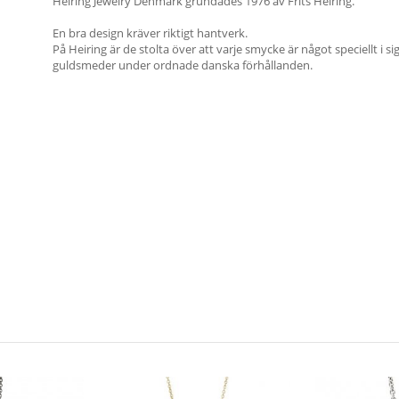
Heiring Jewelry Denmark grundades 1976 av Frits Heiring.
En bra design kräver riktigt hantverk.
På Heiring är de stolta över att varje smycke är något speciellt i s
guldsmeder under ordnade danska förhållanden.