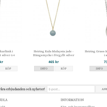
nkarlänk i
Heiring Kula Malaysia jade -
Heiring Grass 
 silver 0.4
Hängsmycke i förgyllt silver
i 
kr
465 kr
7
KÖP
INFO
KÖP
INFO
våra erbjudanden och nyheter!
AN
NDLA
INFORMATION
takt
Köp- och leveransvillkor