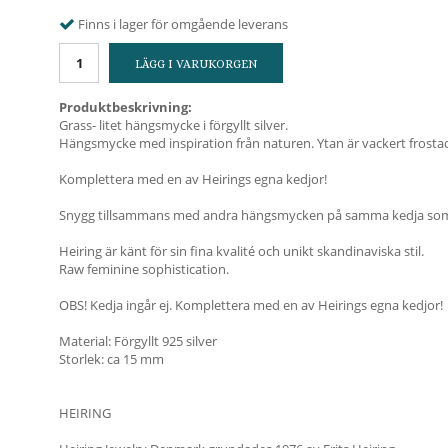
Finns i lager för omgående leverans
LÄGG I VARUKORGEN
Produktbeskrivning:
Grass- litet hängsmycke i förgyllt silver.
Hängsmycke med inspiration från naturen. Ytan är vackert frosta
Komplettera med en av Heirings egna kedjor!
Snygg tillsammans med andra hängsmycken på samma kedja som ti
Heiring är känt för sin fina kvalité och unikt skandinaviska stil.
Raw feminine sophistication.
OBS! Kedja ingår ej. Komplettera med en av Heirings egna kedjor!
Material: Förgyllt 925 silver
Storlek: ca 15 mm
HEIRING