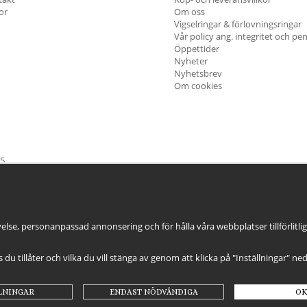
kor
Om oss
Vigselringar & förlovningsringar
Vår policy ang. integritet och pe
Öppettider
Nyheter
Nyhetsbrev
Om cookies
45
öndag & Helgdagar
STÄNGT
else, personanpassad annonsering och för hålla våra webbplatser tillförlitli
es du tillåter och vilka du vill stänga av genom att klicka på "Inställningar" ne
LNINGAR
ENDAST NÖDVÄNDIGA
OK