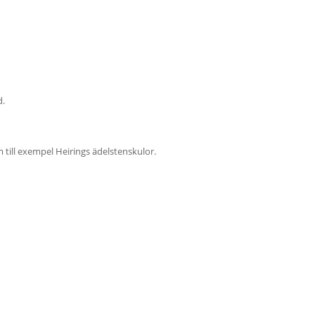
d.
ll exempel Heirings ädelstenskulor.