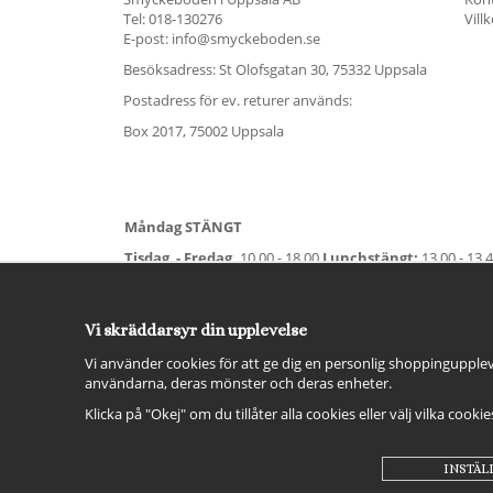
Tel:
018-130276
Vill
E-post: info@smyckeboden.se
Besöksadress: St Olofsgatan 30, 75332 Uppsala
Postadress för ev. returer används:
Box 2017, 75002 Uppsala
Måndag STÄNGT
Tisdag - Fredag,
10.00 - 18.00
Lunchstängt:
13.00 - 13.
Lördag
11.00 - 15.00
Vardag före helgdag
10.00-17.00
S
För avvikande öppettider:
Titta här
.
Vi skräddarsyr din upplevelse
Vi använder cookies för att ge dig en personlig shoppingupplev
användarna, deras mönster och deras enheter.
Klicka på "Okej" om du tillåter alla cookies eller välj vilka cooki
INSTÄL