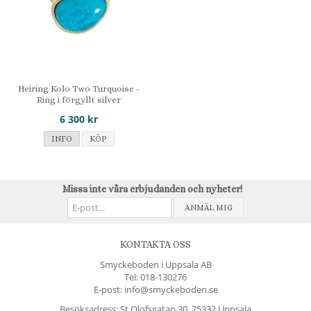
Heiring Kolo Two Turquoise -
Ring i förgyllt silver
6 300 kr
INFO
KÖP
Missa inte våra erbjudanden och nyheter!
ANMÄL MIG
KONTAKTA OSS
Smyckeboden i Uppsala AB
Tel:
018-130276
E-post: info@smyckeboden.se
Besöksadress: St Olofsgatan 30, 75332 Uppsala