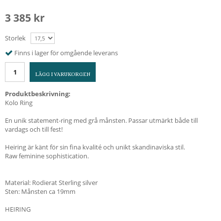
3 385 kr
Storlek
Finns i lager för omgående leverans
LÄGG I VARUKORGEN
Produktbeskrivning:
Kolo Ring
En unik statement-ring med grå månsten. Passar utmärkt både till
vardags och till fest!
Heiring är känt för sin fina kvalité och unikt skandinaviska stil.
Raw feminine sophistication.
Material: Rodierat Sterling silver
Sten: Månsten ca 19mm
HEIRING