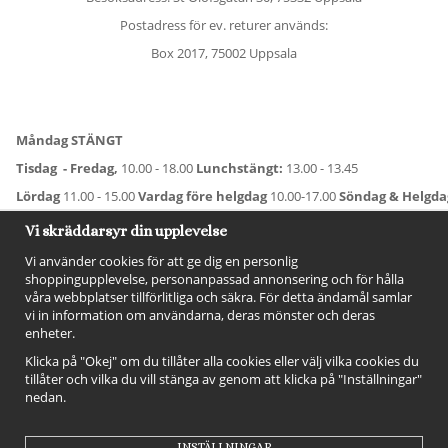
Postadress för ev. returer används:
Box 2017, 75002 Uppsala
Måndag STÄNGT
Tisdag - Fredag,
10.00 - 18.00
Lunchstängt:
13.00 - 13.45
Lördag
11.00 - 15.00
Vardag före helgdag
10.00-17.00
Söndag & Helgd
För avvikande öppettider:
Titta här
.
Vi skräddarsyr din upplevelse
Vi använder cookies för att ge dig en personlig
shoppingupplevelse, personanpassad annonsering och för hålla
våra webbplatser tillförlitliga och säkra. För detta ändamål samlar
vi in information om användarna, deras mönster och deras
enheter.
Klicka på "Okej" om du tillåter alla cookies eller välj vilka cookies du
tillåter och vilka du vill stänga av genom att klicka på "Inställningar"
nedan.
FÖLJ OSS!
INSTÄLLNINGAR