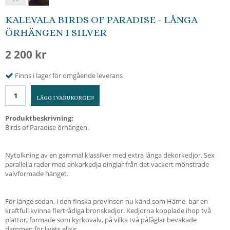
KALEVALA BIRDS OF PARADISE - LÅNGA
ÖRHÄNGEN I SILVER
2 200 kr
Finns i lager för omgående leverans
LÄGG I VARUKORGEN
Produktbeskrivning:
Birds of Paradise örhängen.
Nytolkning av en gammal klassiker med extra långa dekorkedjor. Sex
parallella rader med ankarkedja dinglar från det vackert mönstrade
valvformade hänget.
För länge sedan, i den finska provinsen nu känd som Häme, bar en
kraftfull kvinna flertrådiga bronskedjor. Kedjorna kopplade ihop två
plattor, formade som kyrkovalv, på vilka två påfåglar bevakade
dammen för livets elixir.