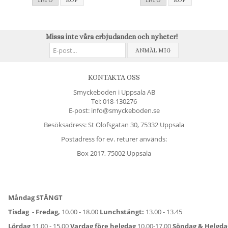
INFO
KÖP
INFO
KÖP
Missa inte våra erbjudanden och nyheter!
ANMÄL MIG
KONTAKTA OSS
Smyckeboden i Uppsala AB
Tel:
018-130276
E-post: info@smyckeboden.se
Besöksadress: St Olofsgatan 30, 75332 Uppsala
Postadress för ev. returer används:
Box 2017, 75002 Uppsala
Måndag STÄNGT
Tisdag - Fredag,
10.00 - 18.00
Lunchstängt:
13.00 - 13.45
Lördag
11.00 - 15.00
Vardag före helgdag
10.00-17.00
Söndag & Helgd