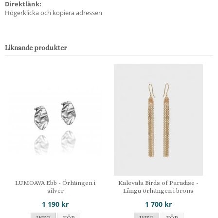
Direktlänk:
Högerklicka och kopiera adressen
Liknande produkter
LUMOAVA Ebb - Örhängen i
Kalevala Birds of Paradise -
silver
Långa örhängen i brons
1 190 kr
1 700 kr