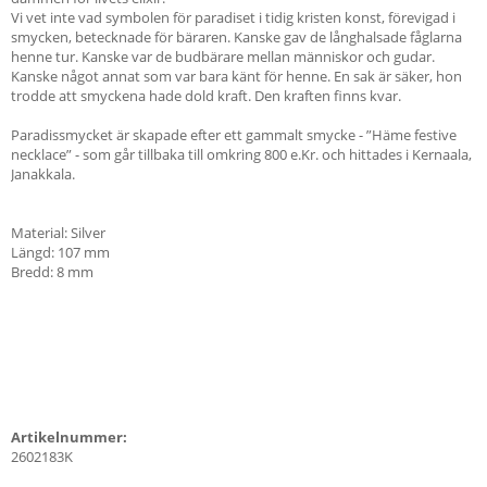
Vi vet inte vad symbolen för paradiset i tidig kristen konst, förevigad i
smycken, betecknade för bäraren. Kanske gav de långhalsade fåglarna
henne tur. Kanske var de budbärare mellan människor och gudar.
Kanske något annat som var bara känt för henne. En sak är säker, hon
trodde att smyckena hade dold kraft. Den kraften finns kvar.
Paradissmycket är skapade efter ett gammalt smycke - ”Häme festive
necklace” - som går tillbaka till omkring 800 e.Kr. och hittades i Kernaala,
Janakkala.
Material: Silver
Längd: 107 mm
Bredd: 8 mm
Artikelnummer:
2602183K