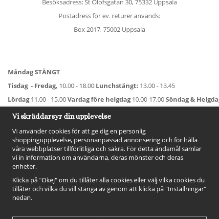
Besöksadress: St Olofsgatan 30, 75332 Uppsala
Postadress för ev. returer används:
Box 2017, 75002 Uppsala
Måndag STÄNGT
Tisdag - Fredag,
10.00 - 18.00
Lunchstängt:
13.00 - 13.45
Lördag
11.00 - 15.00
Vardag före helgdag
10.00-17.00
Söndag & Helgd
För avvikande öppettider:
Titta här
.
Vi skräddarsyr din upplevelse
Vi använder cookies för att ge dig en personlig
shoppingupplevelse, personanpassad annonsering och för hålla
våra webbplatser tillförlitliga och säkra. För detta ändamål samlar
vi in information om användarna, deras mönster och deras
enheter.
Klicka på "Okej" om du tillåter alla cookies eller välj vilka cookies du
tillåter och vilka du vill stänga av genom att klicka på "Inställningar"
nedan.
FÖLJ OSS!