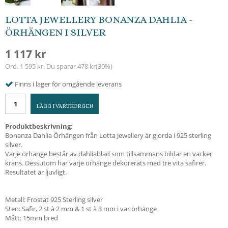
LOTTA JEWELLERY BONANZA DAHLIA -
ÖRHÄNGEN I SILVER
1 117 kr
Ord.
1 595 kr
. Du sparar
478 kr
(
30
%)
Finns i lager för omgående leverans
LÄGG I VARUKORGEN
Produktbeskrivning:
Bonanza Dahlia Örhängen från Lotta Jewellery är gjorda i 925 sterling
silver.
Varje örhänge består av dahliablad som tillsammans bildar en vacker
krans. Dessutom har varje örhänge dekorerats med tre vita safirer.
Resultatet är ljuvligt.
Metall: Frostat 925 Sterling silver
Sten: Safir, 2 st à 2 mm & 1 st à 3 mm i var örhänge
Mått: 15mm bred