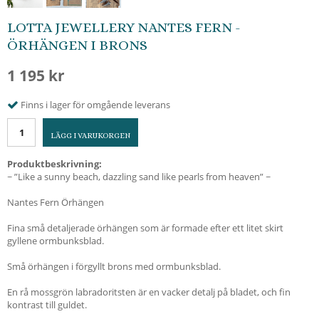
LOTTA JEWELLERY NANTES FERN -
ÖRHÄNGEN I BRONS
1 195 kr
Finns i lager för omgående leverans
LÄGG I VARUKORGEN
Produktbeskrivning:
~ ”Like a sunny beach, dazzling sand like pearls from heaven” ~
Nantes Fern Örhängen
Fina små detaljerade örhängen som är formade efter ett litet skirt
gyllene ormbunksblad.
Små örhängen i förgyllt brons med ormbunksblad.
En rå mossgrön labradoritsten är en vacker detalj på bladet, och fin
kontrast till guldet.