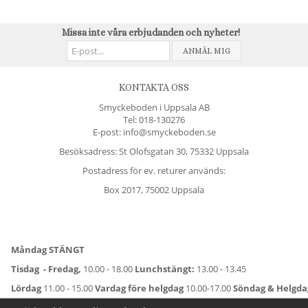
Missa inte våra erbjudanden och nyheter!
ANMÄL MIG
KONTAKTA OSS
Smyckeboden i Uppsala AB
Tel:
018-130276
E-post: info@smyckeboden.se
Besöksadress: St Olofsgatan 30, 75332 Uppsala
Postadress för ev. returer används:
Box 2017, 75002 Uppsala
Måndag STÄNGT
Tisdag - Fredag,
10.00 - 18.00
Lunchstängt:
13.00 - 13.45
Lördag
11.00 - 15.00
Vardag före helgdag
10.00-17.00
Söndag & Helgd
För avvikande öppettider:
Titta här
.