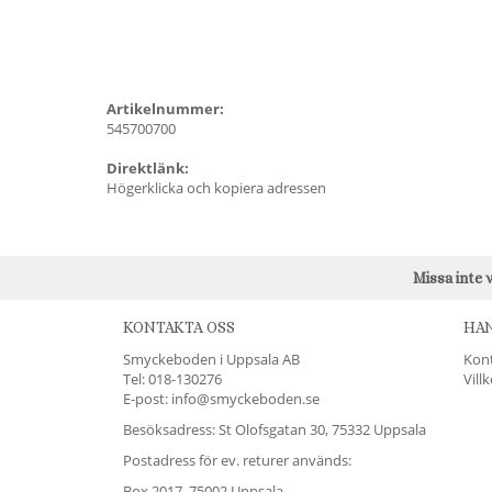
Artikelnummer:
545700700
Direktlänk:
Högerklicka och kopiera adressen
Missa inte 
KONTAKTA OSS
HA
Smyckeboden i Uppsala AB
Kon
Tel:
018-130276
Vill
E-post: info@smyckeboden.se
Besöksadress: St Olofsgatan 30, 75332 Uppsala
Postadress för ev. returer används:
Box 2017, 75002 Uppsala