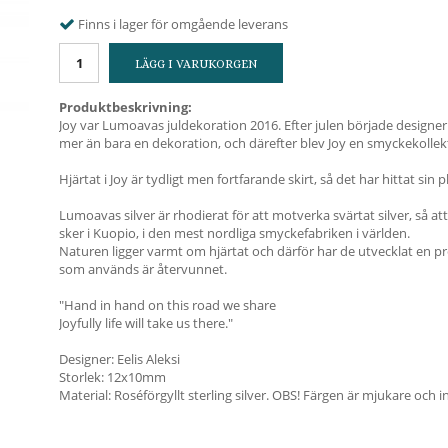
Finns i lager för omgående leverans
LÄGG I VARUKORGEN
Produktbeskrivning:
Joy var Lumoavas juldekoration 2016. Efter julen började designer E
mer än bara en dekoration, och därefter blev Joy en smyckekollek
Hjärtat i Joy är tydligt men fortfarande skirt, så det har hittat sin p
Lumoavas silver är rhodierat för att motverka svärtat silver, så att 
sker i Kuopio, i den mest nordliga smyckefabriken i världen.
Naturen ligger varmt om hjärtat och därför har de utvecklat en pr
som används är återvunnet.
"Hand in hand on this road we share
Joyfully life will take us there."
Designer: Eelis Aleksi
Storlek: 12x10mm
Material: Roséförgyllt sterling silver. OBS! Färgen är mjukare och in