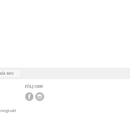
MÄL MIG
FÖLJ OSS!
nningtvätt