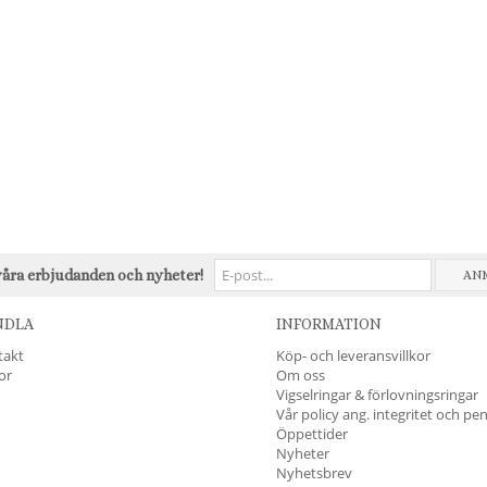
våra erbjudanden och nyheter!
AN
NDLA
INFORMATION
takt
Köp- och leveransvillkor
kor
Om oss
Vigselringar & förlovningsringar
Vår policy ang. integritet och pe
Öppettider
Nyheter
Nyhetsbrev