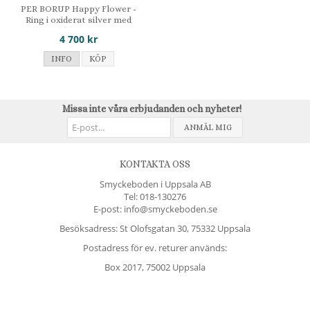
PER BORUP Happy Flower -
Ring i oxiderat silver med
diamant
4 700 kr
INFO
KÖP
Missa inte våra erbjudanden och nyheter!
ANMÄL MIG
KONTAKTA OSS
Smyckeboden i Uppsala AB
Tel:
018-130276
E-post: info@smyckeboden.se
Besöksadress: St Olofsgatan 30, 75332 Uppsala
Postadress för ev. returer används:
Box 2017, 75002 Uppsala