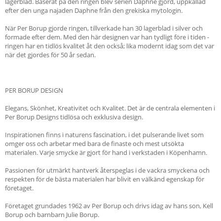
lagerblad. Baserat på den ringen blev serien Daphne gjord, uppkallad
efter den unga najaden Daphne från den grekiska mytologin.
När Per Borup gjorde ringen, tillverkade han 30 lagerblad i silver och
formade efter dem. Med den här designen var han tydligt före i tiden -
ringen har en tidlös kvalitet åt den också; lika modernt idag som det var
när det gjordes för 50 år sedan.
PER BORUP DESIGN
Elegans, Skönhet, Kreativitet och Kvalitet. Det är de centrala elementen i
Per Borup Designs tidlösa och exklusiva design.
Inspirationen finns i naturens fascination, i det pulserande livet som
omger oss och arbetar med bara de finaste och mest utsökta
materialen. Varje smycke är gjort för hand i verkstaden i Köpenhamn.
Passionen för utmärkt hantverk återspeglas i de vackra smyckena och
respekten för de bästa materialen har blivit en välkänd egenskap för
företaget.
Företaget grundades 1962 av Per Borup och drivs idag av hans son, Kell
Borup och barnbarn Julie Borup.