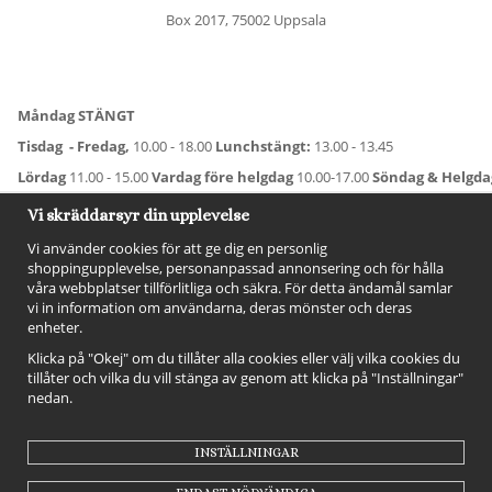
Box 2017, 75002 Uppsala
Måndag STÄNGT
Tisdag - Fredag,
10.00 - 18.00
Lunchstängt:
13.00 - 13.45
Lördag
11.00 - 15.00
Vardag före helgdag
10.00-17.00
Söndag & Helgd
För avvikande öppettider:
Titta här
.
Vi skräddarsyr din upplevelse
Vi använder cookies för att ge dig en personlig
shoppingupplevelse, personanpassad annonsering och för hålla
våra webbplatser tillförlitliga och säkra. För detta ändamål samlar
vi in information om användarna, deras mönster och deras
enheter.
Klicka på "Okej" om du tillåter alla cookies eller välj vilka cookies du
tillåter och vilka du vill stänga av genom att klicka på "Inställningar"
nedan.
FÖLJ OSS!
INSTÄLLNINGAR