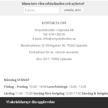
Missa inte våra erbjudanden och nyheter!
ANMÄL MIG
KONTAKTA OSS
Smyckeboden i Uppsala AB
Tel:
018-130276
E-post: info@smyckeboden.se
Besöksadress: St Olofsgatan 30, 75332 Uppsala
Postadress för ev. returer används:
Box 2017, 75002 Uppsala
Måndag STÄNGT
Tisdag - Fredag,
10.00 - 18.00
Lunchstängt:
13.00 - 13.45
Lördag
11.00 - 15.00
Vardag före helgdag
10.00-17.00
Söndag & Helgd
För avvikande öppettider:
Titta här
.
Vi skräddarsyr din upplevelse