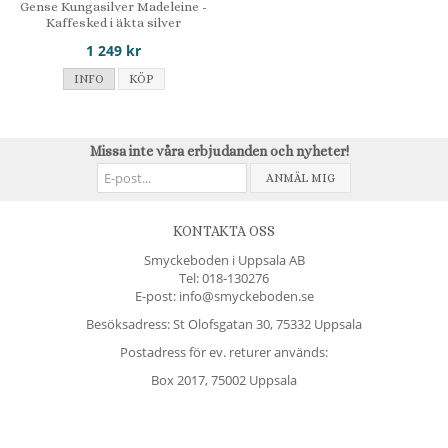
Gense Kungasilver Madeleine -
Kaffesked i äkta silver
1 249 kr
INFO
KÖP
Missa inte våra erbjudanden och nyheter!
ANMÄL MIG
KONTAKTA OSS
Smyckeboden i Uppsala AB
Tel:
018-130276
E-post: info@smyckeboden.se
Besöksadress: St Olofsgatan 30, 75332 Uppsala
Postadress för ev. returer används:
Box 2017, 75002 Uppsala