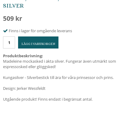
SILVER
509 kr
Finns i lager för omgående leverans
LÄGG I VARUKORGEN
Produktbeskrivning:
Madeleine mockasked i äkta silver. Fungerar även utmärkt som
espressosked eller glöggsked!
Kungasilver - Silverbestick till ära för våra prinsessor och prins.
Design: Jerker Wessfeldt
Utgående produkt! Finns endast i begränsat antal.