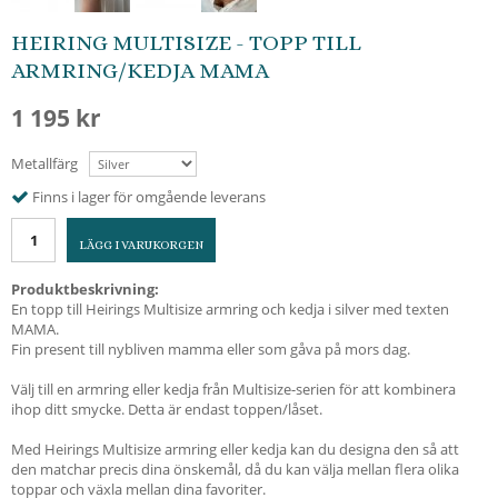
HEIRING MULTISIZE - TOPP TILL
ARMRING/KEDJA MAMA
1 195 kr
Metallfärg
Finns i lager för omgående leverans
LÄGG I VARUKORGEN
Produktbeskrivning:
En topp till Heirings Multisize armring och kedja i silver med texten
MAMA.
Fin present till nybliven mamma eller som gåva på mors dag.
Välj till en armring eller kedja från Multisize-serien för att kombinera
ihop ditt smycke. Detta är endast toppen/låset.
Med Heirings Multisize armring eller kedja kan du designa den så att
den matchar precis dina önskemål, då du kan välja mellan flera olika
toppar och växla mellan dina favoriter.