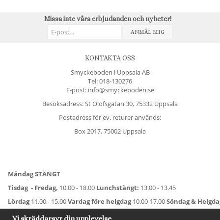
Missa inte våra erbjudanden och nyheter!
ANMÄL MIG
KONTAKTA OSS
Smyckeboden i Uppsala AB
Tel:
018-130276
E-post: info@smyckeboden.se
Besöksadress: St Olofsgatan 30, 75332 Uppsala
Postadress för ev. returer används:
Box 2017, 75002 Uppsala
Måndag STÄNGT
Tisdag - Fredag,
10.00 - 18.00
Lunchstängt:
13.00 - 13.45
Lördag
11.00 - 15.00
Vardag före helgdag
10.00-17.00
Söndag & Helgd
För avvikande öppettider:
Titta här
.
Vi skräddarsyr din upplevelse