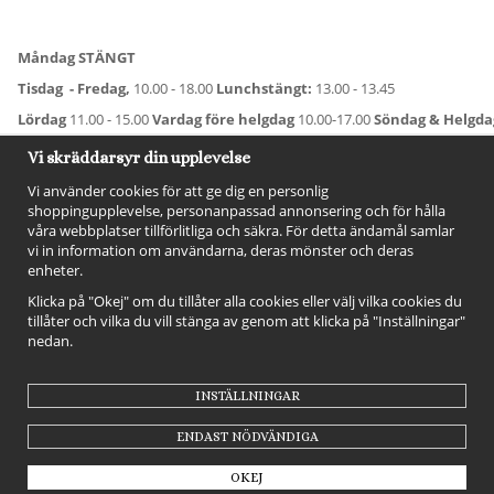
Måndag STÄNGT
Tisdag - Fredag,
10.00 - 18.00
Lunchstängt:
13.00 - 13.45
Lördag
11.00 - 15.00
Vardag före helgdag
10.00-17.00
Söndag & Helgd
För avvikande öppettider:
Titta här
.
Vi skräddarsyr din upplevelse
Vi använder cookies för att ge dig en personlig
shoppingupplevelse, personanpassad annonsering och för hålla
våra webbplatser tillförlitliga och säkra. För detta ändamål samlar
vi in information om användarna, deras mönster och deras
enheter.
Klicka på "Okej" om du tillåter alla cookies eller välj vilka cookies du
tillåter och vilka du vill stänga av genom att klicka på "Inställningar"
nedan.
FÖLJ OSS!
INSTÄLLNINGAR
ENDAST NÖDVÄNDIGA
OKEJ
Drift & produktion:
Wikinggruppen