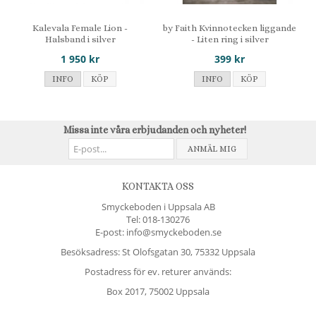
Kalevala Female Lion -
by Faith Kvinnotecken liggande
Halsband i silver
- Liten ring i silver
1 950 kr
399 kr
INFO
KÖP
INFO
KÖP
Missa inte våra erbjudanden och nyheter!
ANMÄL MIG
KONTAKTA OSS
Smyckeboden i Uppsala AB
Tel:
018-130276
E-post: info@smyckeboden.se
Besöksadress: St Olofsgatan 30, 75332 Uppsala
Postadress för ev. returer används:
Box 2017, 75002 Uppsala