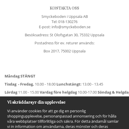
KONTAKTA OSS
Smyckeboden i Uppsala AB
Tel:
018-130276
E-post: info@smyckeboden.se
Besöksadress: St Olofsgatan 30, 75332 Uppsala
Postadress för ev. returer används:
Box 2017, 75002 Uppsala
Måndag STÄNGT
Tisdag - Fredag,
10.00 - 18.00
Lunchstängt:
13.00 - 13.45
Lördag
11.00 - 15.00
Vardag före helgdag
10.00-17.00
Söndag & Helgd
För avvikande öppettider:
Titta här
.
Vi skräddarsyr din upplevelse
Vi använder cookies för att ge dig en personlig
shoppingupplevelse, personanpassad annonsering och för hålla
våra webbplatser tillförlitliga och säkra. För detta ändamål samlar
vi in information om användarna, deras mönster och deras