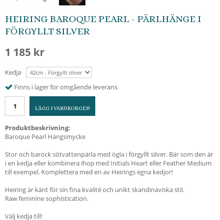
HEIRING BAROQUE PEARL - PÄRLHÄNGE I
FÖRGYLLT SILVER
1 185 kr
Kedja
Finns i lager för omgående leverans
LÄGG I VARUKORGEN
Produktbeskrivning:
Baroque Pearl Hängsmycke
Stor och barock sötvattenpärla med ögla i förgyllt silver. Bär som den är
i en kedja eller kombinera ihop med Initials Heart eller Feather Medium
till exempel. Komplettera med en av Heirings egna kedjor!
Heiring är känt för sin fina kvalité och unikt skandinaviska stil.
Raw feminine sophistication.
Välj kedja till!