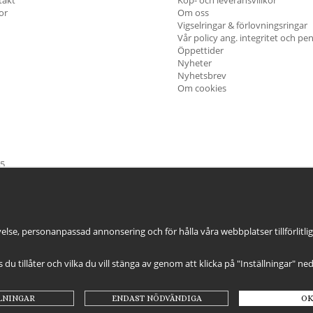
kor
Om oss
Vigselringar & förlovningsringar
Vår policy ang. integritet och pe
Öppettider
Nyheter
Nyhetsbrev
Om cookies
45
öndag & Helgdagar
STÄNGT
else, personanpassad annonsering och för hålla våra webbplatser tillförlitli
es du tillåter och vilka du vill stänga av genom att klicka på "Inställningar" ne
LNINGAR
ENDAST NÖDVÄNDIGA
OK