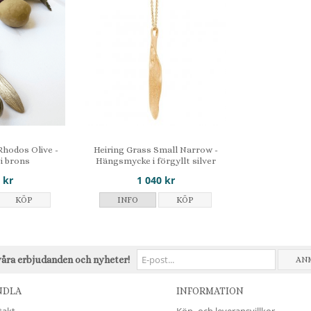
Rhodos Olive -
Heiring Grass Small Narrow -
i brons
Hängsmycke i förgyllt silver
 kr
1 040 kr
KÖP
INFO
KÖP
våra erbjudanden och nyheter!
AN
NDLA
INFORMATION
takt
Köp- och leveransvillkor