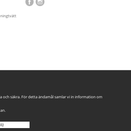
nningtvätt
ga och säkra. För detta ändamål samlar vi in information om
dan.
EJ