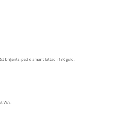
t briljantslipad diamant fattad i 18K guld.
et W/si