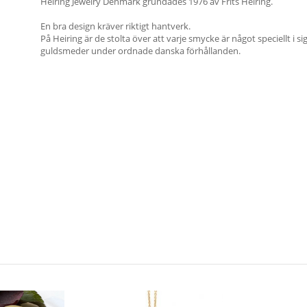
Heiring Jewelry Denmark grundades 1976 av Frits Heiring.
En bra design kräver riktigt hantverk.
På Heiring är de stolta över att varje smycke är något speciellt i s
guldsmeder under ordnade danska förhållanden.