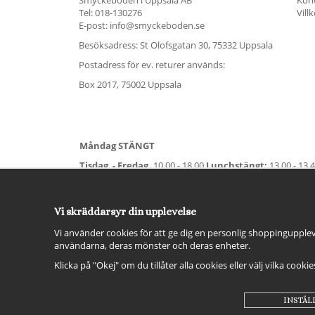
Tel:
018-130276
Vill
E-post: info@smyckeboden.se
Besöksadress: St Olofsgatan 30, 75332 Uppsala
Postadress för ev. returer används:
Box 2017, 75002 Uppsala
Måndag STÄNGT
Tisdag - Fredag,
10.00 - 18.00
Lunchstängt:
13.00 - 13.
Lördag
11.00 - 15.00
Vardag före helgdag
10.00-17.00
S
För avvikande öppettider:
Titta här
.
Vi skräddarsyr din upplevelse
Vi använder cookies för att ge dig en personlig shoppingupplev
användarna, deras mönster och deras enheter.
Klicka på "Okej" om du tillåter alla cookies eller välj vilka cooki
INSTÄL