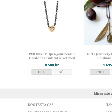
PER BORUP Open your heart -
Lotta Jewellery 
Halsband i oxiderat silver med
Halsband 
guldhjärta
8 500 kr
1 695
INFO
KÖP
INFO
Missa inte 
KONTAKTA OSS
HA
Smyckeboden i Uppsala AB
Kon