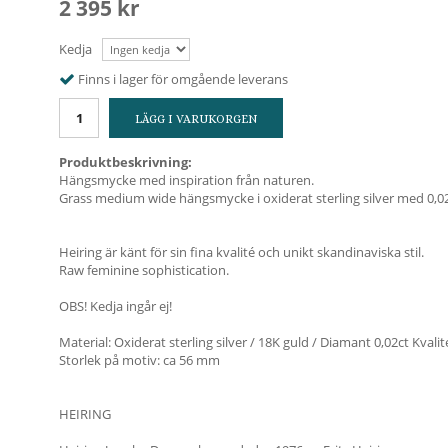
2 395 kr
Kedja
Finns i lager för omgående leverans
LÄGG I VARUKORGEN
Produktbeskrivning:
Hängsmycke med inspiration från naturen.
Grass medium wide hängsmycke i oxiderat sterling silver med 0,02c
Heiring är känt för sin fina kvalité och unikt skandinaviska stil.
Raw feminine sophistication.
OBS! Kedja ingår ej!
Material: Oxiderat sterling silver / 18K guld / Diamant 0,02ct Kvalit
Storlek på motiv: ca 56 mm
HEIRING