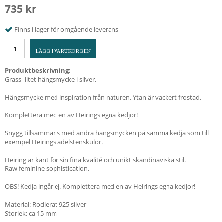
735 kr
Finns i lager för omgående leverans
LÄGG I VARUKORGEN
Produktbeskrivning:
Grass- litet hängsmycke i silver.
Hängsmycke med inspiration från naturen. Ytan är vackert frostad.
Komplettera med en av Heirings egna kedjor!
Snygg tillsammans med andra hängsmycken på samma kedja som till
exempel Heirings ädelstenskulor.
Heiring är känt för sin fina kvalité och unikt skandinaviska stil.
Raw feminine sophistication.
OBS! Kedja ingår ej. Komplettera med en av Heirings egna kedjor!
Material: Rodierat 925 silver
Storlek: ca 15 mm