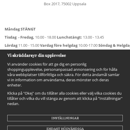
Box 2017, 75002 Uppsala
Måndag STÄNGT
Tisdag - Fredag,
10.00 - 18.00
Lunchstängt:
13.00 - 13.45
Lördag
11.00 - 15.00
Vardag före helgdag
10.00-17.00
Söndag & Helgd
För avvikande öppettider:
Titta här
.
Vi skräddarsyr din upplevelse
Vi använder cookies för att ge dig en personlig
shoppingupplevelse, personanpassad annonsering och för hålla
våra webbplatser tillförlitliga och säkra. För detta ändamål samlar
vi in information om användarna, deras mönster och deras
enheter.
Klicka på "Okej" om du tillåter alla cookies eller välj vilka cookies du
tillåter och vilka du vill stänga av genom att klicka på "Inställningar"
nedan.
FÖLJ OSS!
INSTÄLLNINGAR
ENDAST NÖDVÄNDIGA