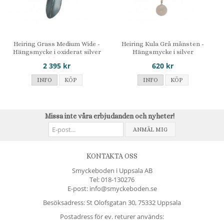
Heiring Grass Medium Wide -
Heiring Kula Grå månsten -
Hängsmycke i oxiderat silver
Hängsmycke i silver
med diamant
2 395 kr
620 kr
INFO
KÖP
INFO
KÖP
Missa inte våra erbjudanden och nyheter!
ANMÄL MIG
KONTAKTA OSS
Smyckeboden i Uppsala AB
Tel:
018-130276
E-post: info@smyckeboden.se
Besöksadress: St Olofsgatan 30, 75332 Uppsala
Postadress för ev. returer används: